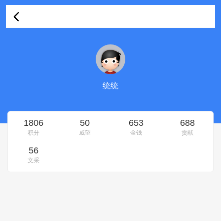
统统的资料
统统
1806
50
653
688
积分
威望
金钱
贡献
56
文采