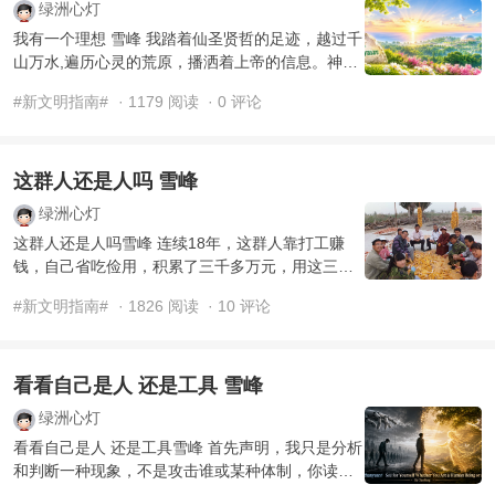
绿洲心灯
我有一个理想 雪峰 我踏着仙圣贤哲的足迹，越过千
山万水,遍历心灵的荒原，播洒着上帝的信息。神佛
的心愿和贤哲们的期望汇成了我的理想，天日昭
#新文明指南#
· 1179 阅读
· 0 评论
彰，供君思 ...
这群人还是人吗 雪峰
绿洲心灯
这群人还是人吗雪峰 连续18年，这群人靠打工赚
钱，自己省吃俭用，积累了三千多万元，用这三千
多万元，建设出了二十多处如诗如画的世外桃源般
#新文明指南#
· 1826 阅读
· 10 评论
家园，结果， ...
看看自己是人 还是工具 雪峰
绿洲心灯
看看自己是人 还是工具雪峰 首先声明，我只是分析
和判断一种现象，不是攻击谁或某种体制，你读
了，不要愤怒，若觉得我的分析和判断是无稽之