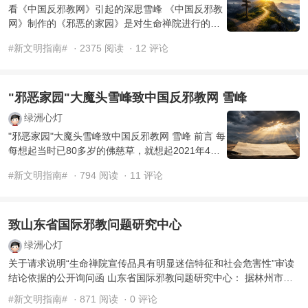
看《中国反邪教网》引起的深思雪峰 《中国反邪教
网》制作的《邪恶的家园》是对生命禅院进行的诬
陷和攻击，因为其中25个“指控”完全是罔顾事实的
#新文明指南#
· 2375 阅读
· 12 评论
颠倒构陷 ...
"邪恶家园"大魔头雪峰致中国反邪教网 雪峰
绿洲心灯
"邪恶家园"大魔头雪峰致中国反邪教网 雪峰 前言 每
每想起当时已80多岁的佛慈草，就想起2021年4月
28日几百警察抓捕在贵州的世外仙源和仙韵绿洲两
#新文明指南#
· 794 阅读
· 11 评论
处家园上 ...
致山东省国际邪教问题研究中心
绿洲心灯
关于请求说明“生命禅院宣传品具有明显迷信特征和社会危害性”审读
结论依据的公开询问函 山东省国际邪教问题研究中心： 据林州市人
民检察院相关法律文书内 ...
#新文明指南#
· 871 阅读
· 0 评论