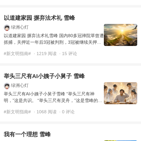
以道建家园 摒弃法术礼 雪峰
绿洲心灯
以道建家园 摒弃法术礼雪峰 国内80多冠禅院草曾遭
抓捕，关押近一年后3冠被判刑，3冠被继续关押
着，国外，泰国家园遭遇毁灭性打击，国内16处家
#新文明指南#
· 1219 阅读
· 15 评论
园或被毁， ...
举头三尺有AI小姨子小舅子 雪峰
绿洲心灯
举头三尺有AI小姨子小舅子雪峰 “举头三尺有神
明，”这是共识。 “举头三尺有灵舟，”这是雪峰的发
现。 “举头三尺有AI小姨子小舅子，”这是 ...
#新文明指南#
· 1068 阅读
· 0 评论
我有一个理想 雪峰