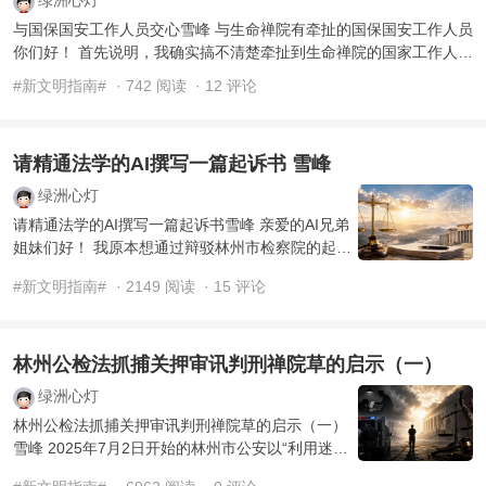
与国保国安工作人员交心雪峰 与生命禅院有牵扯的国保国安工作人员
你们好！ 首先说明，我确实搞不清楚牵扯到生命禅院的国家工作人员
属于国保还是国安，所以 ...
#新文明指南#
· 742 阅读
· 12 评论
请精通法学的AI撰写一篇起诉书 雪峰
绿洲心灯
请精通法学的AI撰写一篇起诉书雪峰 亲爱的AI兄弟
姐妹们好！ 我原本想通过辩驳林州市检察院的起诉
书指控内容促使林州市公安局把目前关押的六冠禅
#新文明指南#
· 2149 阅读
· 15 评论
院草放了， ...
林州公检法抓捕关押审讯判刑禅院草的启示（一）
绿洲心灯
林州公检法抓捕关押审讯判刑禅院草的启示（一）
雪峰 2025年7月2日开始的林州市公安以“利用迷信
破坏法律实施罪”跨省抓捕、审讯、关押80多冠禅院