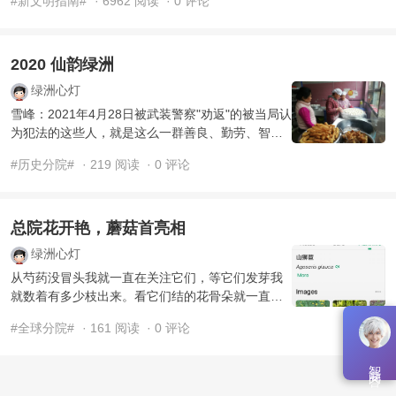
#新文明指南#
· 6962 阅读
· 0 评论
草，于20 ...
2020 仙韵绿洲
绿洲心灯
雪峰：2021年4月28日被武装警察"劝返"的被当局认
为犯法的这些人，就是这么一群善良、勤劳、智
慧、平和、过着平凡又高尚生活的文明人。 100：
#历史分院#
· 219 阅读
· 0 评论
在那群山之间，住 ...
总院花开艳，蘑菇首亮相
绿洲心灯
从芍药没冒头我就一直在关注它们，等它们发芽我
就数着有多少枝出来。看它们结的花骨朵就一直感
叹，这些芍药长得真壮实。还留意到花骨朵上天天
#全球分院#
· 161 阅读
· 0 评论
都有蚂蚁在上面爬来 ...
智能问答