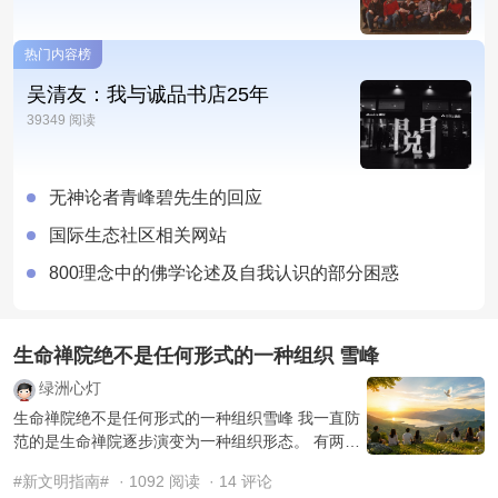
热门内容榜
吴清友：我与诚品书店25年
39349 阅读
无神论者青峰碧先生的回应
国际生态社区相关网站
800理念中的佛学论述及自我认识的部分困惑
生命禅院绝不是任何形式的一种组织 雪峰
绿洲心灯
生命禅院绝不是任何形式的一种组织雪峰 我一直防
范的是生命禅院逐步演变为一种组织形态。 有两个
因素导致我防范生命禅院成为一种组织形态，一
#新文明指南#
· 1092 阅读
· 14 评论
是， ...