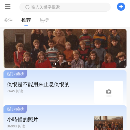
输入关键字搜索
关注
推荐
热榜
热门内容榜
仇恨是不能用来止息仇恨的
7645 阅读
热门内容榜
小時候的照片
36993 阅读