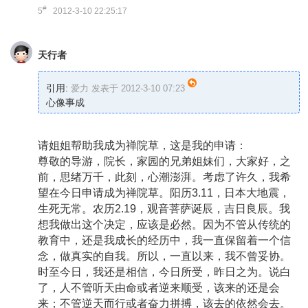
#
5
2012-3-10 22:25:17
天行者
引用:
爱力 发表于 2012-3-10 07:23
心像事成
请姐姐帮助我成为禅院草，这是我的申请：
尊敬的导游，院长，家园的兄弟姐妹们，大家好，之
前，思绪万千，此刻，心潮澎湃。考虑了许久，我希
望在今日申请成为禅院草。阳历3.11，日本大地震，
生死无常。农历2.19，观音菩萨诞辰，吉日良辰。我
想我做出这个决定，应该是必然。因为不管从传统的
教育中，还是我成长的经历中，我一直保留着一个信
念，做真实的自我。所以，一直以来，我不曾妥协。
时至今日，我还是相信，今日所受，昨日之为。说白
了，人不管听天由命或者逆来顺受，该来的还是会
来；不管逆天而行或者奋力拼搏，该去的依然会去。