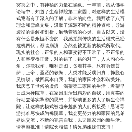
冥冥之中，有神秘的力量在操纵。一年前，我从佛学
论坛中，知道了生命禅院第二家园，对这样的生活模
式逐渐有了深入的了解，非常的向往。我拜读了八百
理念和雪峰文集，汲取了源源不断的精神资粮，导游
透彻的讲解和剖析，触动着我的心灵。自古以来，没
有什么是永恒不变的，我感觉到传统的生活模式已经
危机四伏，濒临崩溃，必然会被更新的模式所取代。
现实的社会，正常的人和事变得不正常了，不正常的
人和事变得正常，对的错了，错的对了，人人勾心斗
角，尔欺我诈，唯利是图，贪着其事。只有听佛菩
萨，上帝，圣贤的教悔，人类才能反璞归真，挣脱心
灵枷锁，做回真本自我，我们的家园才会和谐美好。
我厌恶了世俗的虚假，渴望第二家园的生活，希望早
日成为禅院草，在家园里活出精彩的自我，用真实的
行动去落实导游的思想，并影响更多的人了解生命禅
院，让这样的模式被越来越多的人们所接受！恳请导
游批准尽快成为禅院草，我会更努力的和家园的兄弟
姐妹交流，不断的完善自我，以适应家园的新生活。
请导游批准！请院长相信！请兄弟姐妹们支持！