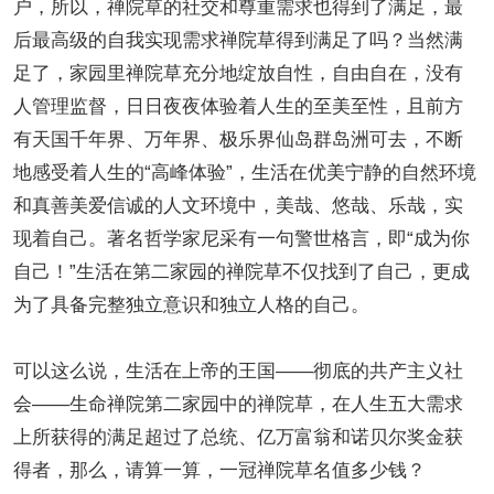
户，所以，禅院草的社交和尊重需求也得到了满足，最
后最高级的自我实现需求禅院草得到满足了吗？当然满
足了，家园里禅院草充分地绽放自性，自由自在，没有
人管理监督，日日夜夜体验着人生的至美至性，且前方
有天国千年界、万年界、极乐界仙岛群岛洲可去，不断
地感受着人生的“高峰体验”，生活在优美宁静的自然环境
和真善美爱信诚的人文环境中，美哉、悠哉、乐哉，实
现着自己。著名哲学家尼采有一句警世格言，即“成为你
自己！”生活在第二家园的禅院草不仅找到了自己，更成
为了具备完整独立意识和独立人格的自己。
可以这么说，生活在上帝的王国——彻底的共产主义社
会——生命禅院第二家园中的禅院草，在人生五大需求
上所获得的满足超过了总统、亿万富翁和诺贝尔奖金获
得者，那么，请算一算，一冠禅院草名值多少钱？