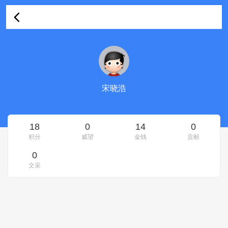
宋晓浩的资料
宋晓浩
18
0
14
0
积分
威望
金钱
贡献
0
文采