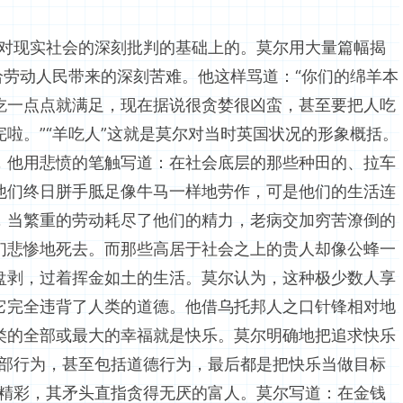
对现实社会的深刻批判的基础上的。莫尔用大量篇幅揭
给劳动人民带来的深刻苦难。他这样骂道：“你们的绵羊本
吃一点点就满足，现在据说很贪婪很凶蛮，甚至要把人吃
完啦。”“羊吃人”这就是莫尔对当时英国状况的形象概括。
，他用悲愤的笔触写道：在社会底层的那些种田的、拉车
他们终日胼手胝足像牛马一样地劳作，可是他们的生活连
，当繁重的劳动耗尽了他们的精力，老病交加穷苦潦倒的
们悲惨地死去。而那些高居于社会之上的贵人却像公蜂一
盘剥，过着挥金如土的生活。莫尔认为，这种极少数人享
它完全违背了人类的道德。他借乌托邦人之口针锋相对地
类的全部或最大的幸福就是快乐。莫尔明确地把追求快乐
全部行为，甚至包括道德行为，最后都是把快乐当做目标
为精彩，其矛头直指贪得无厌的富人。莫尔写道：在金钱