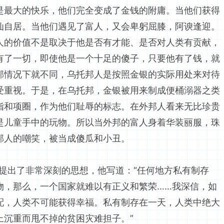
是最大的快乐，他们完全变成了金钱的附庸。当他们获得
仙自居。当他们遇见了富人，又会卑躬屈膝，阿谀逢迎。
人的价值不是取决于他是否有才能、是否对人类有贡献，
有了一切，即使他是一个十足的傻子，只要他有了钱，就
邦情况下就不同，乌托邦人是按照金银的实际用处来对待
受重视。于是，在乌托邦，金银被用来制成便桶溺器之类
指和项圈，作为他们耻辱的标志。在外邦人看来无比珍贵
是儿童手中的玩物。所以当外邦的富人身着华装丽服，珠
邦人的嘲笑，被当成傻瓜和小丑。
出了非常深刻的思想，他写道：“任何地方私有制存
物，那么，一个国家就难以有正义和繁荣……我深信，如
配，人类不可能获得幸福。私有制存在一天，人类中绝大
上沉重而甩不掉的贫困灾难担子。”