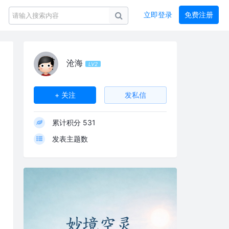
立即登录
免费注册
沧海
LV2
+ 关注
发私信
累计积分
531
发表主题数