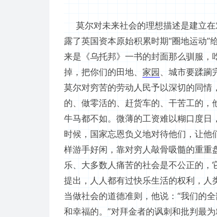
莫尔对未来社会的理想描述是建立在
露了英国资本原始积累时期“圈地运动”
来是《乌托邦》一书的封面那么驯服，
掉，把你们的田地、
家园
、城市要蹂躏
莫尔对穷苦的劳动人民予以深切的同情
的、做零活的、赶货车的、干苦工的，
牛马都不如。微薄的工资难以糊口度日
时候，国家忘恩负义地对待他们，让他
样游手好闲，靠对穷人敲骨吸髓的重重
乐、大多数人痛苦的社会是不公正的，
提出，人人都有过快乐生活的权利，人
当做社会的道德准则，他说：“我们的
和幸福的。”对拜金者的讽刺和批判最