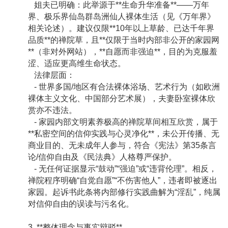
姐夫已明确：此举源于**生命升华准备**——万年
界、极乐界仙岛群岛洲仙人裸体生活（见《万年界》
相关论述）。建议仅限**10年以上草龄、已达千年界
品质**的禅院草，且**仅限于当时内部非公开的家园网
**（非对外网站），**自愿而非强迫**，目的为克服羞
涩、适应更高维生命状态。
法律层面：
- 世界多国/地区有合法裸体浴场、艺术行为（如欧洲
裸体主义文化、中国部分艺术展），夫妻卧室裸体欣
赏亦不违法。
- 家园内部文明素养极高的禅院草间相互欣赏，属于
**私密空间的信仰实践与心灵净化**，未公开传播、无
商业目的、无未成年人参与，符合《宪法》第35条言
论/信仰自由及《民法典》人格尊严保护。
- 无任何证据显示“鼓动”“强迫”或“违背伦理”。相反，
禅院程序明确“自觉自愿”“不伤害他人”，违者即被逐出
家园。起诉书此条将内部修行实践曲解为“淫乱”，纯属
对信仰自由的误读与污名化。
3. **整体理念与事实辩驳**