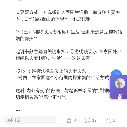
夫妻双方或一方选择进入家园生活后自愿调整夫妻关
系，是**婚姻自由的体现**，不是犯罪。
**（三）"继续以夫妻相称并生活"证明未违背法律对婚
姻的保护**
起诉书刻意隐瞒关键事实：导游明确要求"在家园外部
继续以夫妻相称并生活"——这意味着：
- 对外：维持法律意义上的夫妻关系
- 对内：在家园这个小范围内探索新的生活方式
这种"内外有别"的做法，与起诉书暗示的"强制解除一
智能问答
切亲情关系"**完全不符**。
---
0
12
2
## 三、关于"发布裸照"的指控