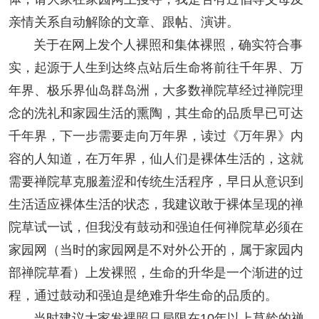
亲情关系自动解除的文章、跟帖、演讲。
关于在网上发个人裸照和集体裸照，确实符合事
实，起源于人生到达终点站后生命将前往千年界、万
年界、极乐界仙岛群岛洲，大多数禅院草经过禅院理
念的洗礼和家园生活的熏陶，其生命的品质早已可达
千年界，下一步需要走向万年界，读过《万年界》内
容的人知道，在万年界，仙人们是裸体生活的，这就
需要禅院草克服羞涩和传统生活程序，早日从意识到
生活适应裸体生活的状态，我建议敢于裸体呈现的禅
院草试一试，但我没有鼓动和强迫任何禅院草必须在
家园网（当时的家园网是不对外公开的，属于家园内
部禅院草看）上发裸照，生命的升华是一个渐进的过
程，通过鼓动和强迫是绝难升华生命的品质的。
当时建议大家发裸照只局限在10年以上草龄的禅