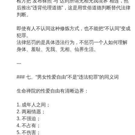
检方把“发布裸照”与“达到所谓无相无我境界”相连，然
后推出“违背伦理道德”，这是用世俗道德判断替代法律
判断。
即使有人不认同这种修炼方式，也不能把“不认同”变成
犯罪。
法律惩罚的是具体违法行为，不惩罚一个人如何理解
身体、羞耻、无我、无相、仙界生活。
---
### 七、“男女性爱自由”不是“违法犯罪”的同义词
生命禅院的性爱自由有清晰边界：
1. 成年人之间；
2. 两厢情愿；
3. 不强迫；
4. 不占有；
5. 不伤害；