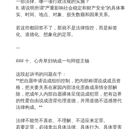
一部法律、哪一项行政法规的实施？
8. 请说明所谓“严重影响社会稳定和财产安全”的具体事
实、时间、地点、对象、损失数额和因果关系。
若这些都回答不了，那就不是法律指控，而是标签
化、道德化、想象化的定罪。
---
### 十、心舟草归纳成一句辩驳主轴
这段起诉书的问题在于：
**把自愿申请说成组织控制，把内部称谓说成成员资
格，把夫妻关系在家园内部淡化歪曲成亲情全部解
除，把成年人内部自愿裸体呈现说成犯罪，把有边界
的性爱自由说成违背伦理道德，并用道德不适感替代
法律构成。**
法律不能凭不喜欢、不理解、不适应来定罪。
若要定罪，必须拿出具体法律、具体行为、具体受害