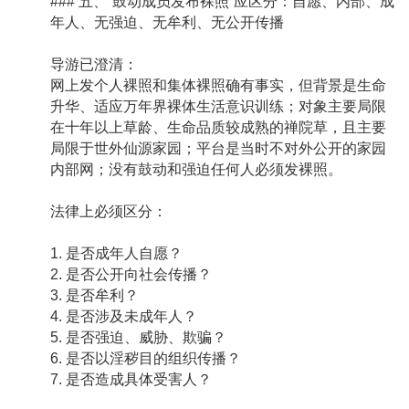
### 五、“鼓动成员发布裸照”应区分：自愿、内部、成
年人、无强迫、无牟利、无公开传播
导游已澄清：
网上发个人裸照和集体裸照确有事实，但背景是生命
升华、适应万年界裸体生活意识训练；对象主要局限
在十年以上草龄、生命品质较成熟的禅院草，且主要
局限于世外仙源家园；平台是当时不对外公开的家园
内部网；没有鼓动和强迫任何人必须发裸照。
法律上必须区分：
1. 是否成年人自愿？
2. 是否公开向社会传播？
3. 是否牟利？
4. 是否涉及未成年人？
5. 是否强迫、威胁、欺骗？
6. 是否以淫秽目的组织传播？
7. 是否造成具体受害人？