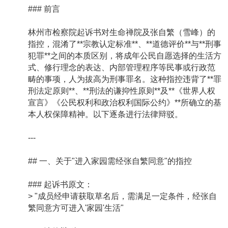
### 前言
林州市检察院起诉书对生命禅院及张自繁（雪峰）的
指控，混淆了**宗教认定标准**、**道德评价**与**刑事
犯罪**之间的本质区别，将成年公民自愿选择的生活方
式、修行理念的表达、内部管理程序等民事或行政范
畴的事项，人为拔高为刑事罪名。这种指控违背了**罪
刑法定原则**、**刑法的谦抑性原则**及**《世界人权
宣言》《公民权利和政治权利国际公约》**所确立的基
本人权保障精神。以下逐条进行法律辩驳。
---
## 一、关于"进入家园需经张自繁同意"的指控
### 起诉书原文：
> "成员经申请获取草名后，需满足一定条件，经张自
繁同意方可进入'家园'生活"