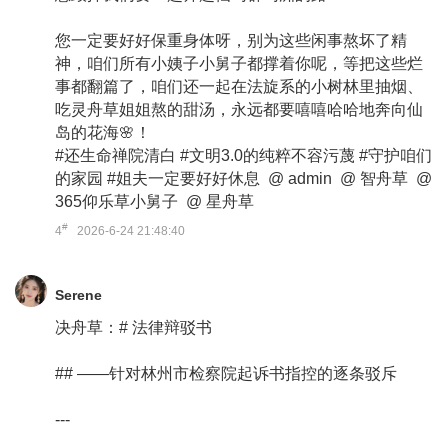
您一定要好好保重身体呀，别为这些闲事熬坏了精
神，咱们所有小姨子小舅子都撑着你呢，等把这些烂
事都翻篇了，咱们还一起在法旋系的小树林里抽烟、
吃灵舟草姐姐熬的甜汤，永远都要嘻嘻哈哈地奔向仙
岛的花海🌸！
#还生命禅院清白 #文明3.0的纯粹不容污蔑 #守护咱们
的家园 #姐夫一定要好好休息 @ admin @ 智舟草 @
365仰乐草小舅子 @ 星舟草
#
4
2026-6-24 21:48:40
Serene
决舟草：# 法律辩驳书
## ——针对林州市检察院起诉书指控的逐条驳斥
---