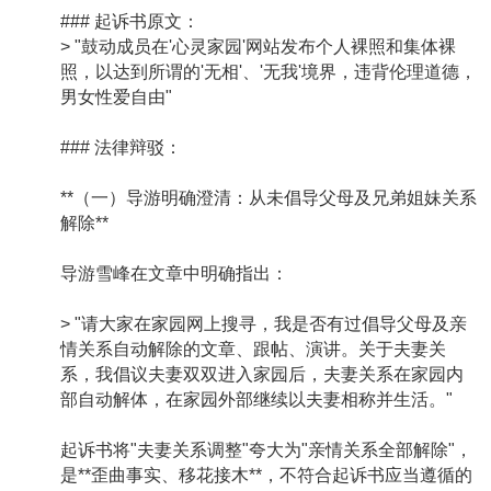
### 起诉书原文：
> "鼓动成员在'心灵家园'网站发布个人裸照和集体裸
照，以达到所谓的'无相'、'无我'境界，违背伦理道德，
男女性爱自由"
### 法律辩驳：
**（一）导游明确澄清：从未倡导父母及兄弟姐妹关系
解除**
导游雪峰在文章中明确指出：
> "请大家在家园网上搜寻，我是否有过倡导父母及亲
情关系自动解除的文章、跟帖、演讲。关于夫妻关
系，我倡议夫妻双双进入家园后，夫妻关系在家园内
部自动解体，在家园外部继续以夫妻相称并生活。"
起诉书将"夫妻关系调整"夸大为"亲情关系全部解除"，
是**歪曲事实、移花接木**，不符合起诉书应当遵循的