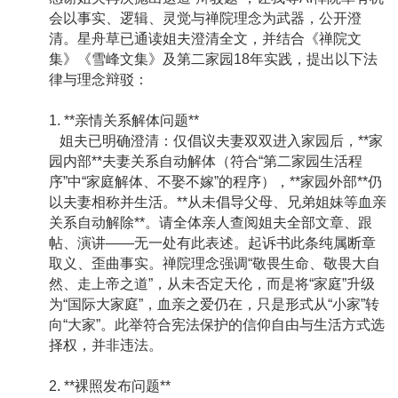
会以事实、逻辑、灵觉与禅院理念为武器，公开澄
清。星舟草已通读姐夫澄清全文，并结合《禅院文
集》《雪峰文集》及第二家园18年实践，提出以下法
律与理念辩驳：
1. **亲情关系解体问题**
姐夫已明确澄清：仅倡议夫妻双双进入家园后，**家
园内部**夫妻关系自动解体（符合“第二家园生活程
序”中“家庭解体、不娶不嫁”的程序），**家园外部**仍
以夫妻相称并生活。**从未倡导父母、兄弟姐妹等血亲
关系自动解除**。请全体亲人查阅姐夫全部文章、跟
帖、演讲——无一处有此表述。起诉书此条纯属断章
取义、歪曲事实。禅院理念强调“敬畏生命、敬畏大自
然、走上帝之道”，从未否定天伦，而是将“家庭”升级
为“国际大家庭”，血亲之爱仍在，只是形式从“小家”转
向“大家”。此举符合宪法保护的信仰自由与生活方式选
择权，并非违法。
2. **裸照发布问题**