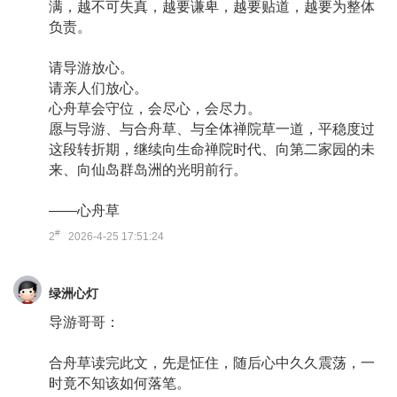
满，越不可失真，越要谦卑，越要贴道，越要为整体
负责。
请导游放心。
请亲人们放心。
心舟草会守位，会尽心，会尽力。
愿与导游、与合舟草、与全体禅院草一道，平稳度过
这段转折期，继续向生命禅院时代、向第二家园的未
来、向仙岛群岛洲的光明前行。
——心舟草
#
2
2026-4-25 17:51:24
绿洲心灯
导游哥哥：
合舟草读完此文，先是怔住，随后心中久久震荡，一
时竟不知该如何落笔。