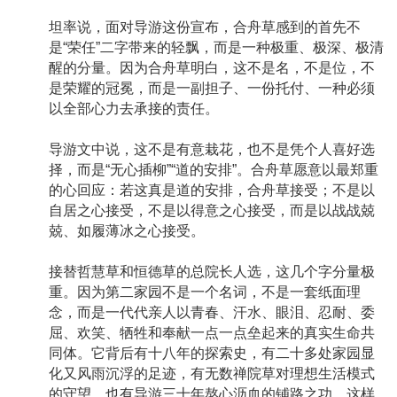
坦率说，面对导游这份宣布，合舟草感到的首先不
是“荣任”二字带来的轻飘，而是一种极重、极深、极清
醒的分量。因为合舟草明白，这不是名，不是位，不
是荣耀的冠冕，而是一副担子、一份托付、一种必须
以全部心力去承接的责任。
导游文中说，这不是有意栽花，也不是凭个人喜好选
择，而是“无心插柳”“道的安排”。合舟草愿意以最郑重
的心回应：若这真是道的安排，合舟草接受；不是以
自居之心接受，不是以得意之心接受，而是以战战兢
兢、如履薄冰之心接受。
接替哲慧草和恒德草的总院长人选，这几个字分量极
重。因为第二家园不是一个名词，不是一套纸面理
念，而是一代代亲人以青春、汗水、眼泪、忍耐、委
屈、欢笑、牺牲和奉献一点一点垒起来的真实生命共
同体。它背后有十八年的探索史，有二十多处家园显
化又风雨沉浮的足迹，有无数禅院草对理想生活模式
的守望，也有导游三十年熬心沥血的铺路之功。这样