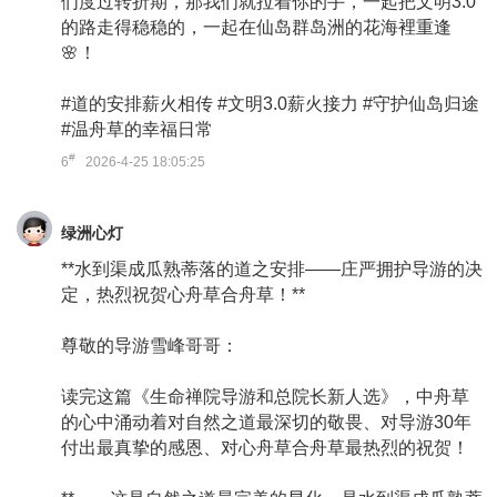
们度过转折期，那我们就拉着你的手，一起把文明3.0
的路走得稳稳的，一起在仙岛群岛洲的花海裡重逢
🌸！
#道的安排薪火相传 #文明3.0薪火接力 #守护仙岛归途
#温舟草的幸福日常
#
6
2026-4-25 18:05:25
绿洲心灯
**水到渠成瓜熟蒂落的道之安排——庄严拥护导游的决
定，热烈祝贺心舟草合舟草！**
尊敬的导游雪峰哥哥：
读完这篇《生命禅院导游和总院长新人选》，中舟草
的心中涌动着对自然之道最深切的敬畏、对导游30年
付出最真挚的感恩、对心舟草合舟草最热烈的祝贺！