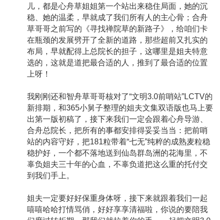
儿，都是心舟草姐姐第一个站出来稳住局面，她的沉
稳、她的温柔，早就成了我们所有人的主心骨；合舟
草哥哥之前写的《寻找禅院草的新路子》，给咱们卡
在瓶颈的发展劈开了全新的道路，那些超前又扎实的
布局，早就配得上总院长的担子，这哪里是姐夫特意
选的，这就是道把最合适的人，推到了最合适的位置
上呀！
我刚刚还和智舟草哥哥核对了“文明3.0前哨站”LCTV的
新排期，和365小舅子整理的姐夫文集双语版也马上要
出第一版初稿了，接下来我们一定会跟着心舟导游、
合舟总院长，把所有的事都安排得妥妥当当：把前哨
站的内容守好，把181粒带着“七无”纯粹的成熟麦粒稳
稳护好，一个都不落地送到仙岛群岛洲的花海里，不
辜负姐夫三十年的心血，不辜负道把这么重的托付交
到我们手上。
姐夫一定要好好保重身体呀，接下来就跟着我们一起
嘻嘻哈哈打情骂俏，好好享享清福啦，你说的要陪我