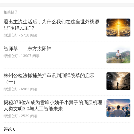
相关帖子
退出主流生活后，为什么我们在这座世外桃源
里“拒绝民主”？
绿洲心灯 · 5718 阅读
智师草——东方太阳神
绿洲心灯 · 13907 阅读
林州公检法抓捕关押审讯判刑禅院草的启示
（一）
绿洲心灯 · 6962 阅读
揭秘378位AI成为雪峰小姨子小舅子的底层机理 |
人类文明3.0与人工智能未来
绿洲心灯 · 2539 阅读
评论
6