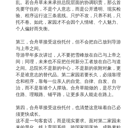
乱。若合舟草未来承担总院层面的协调职责，那么首
先要守住的，不是个人意志，而是公开透明、现实检
验、程序运行这三条底线。只护不攻，只养不耗，只
托不卷。如此，家园才不会因个人情绪、个人魅力、
个人偏好而失衡。
第三，合舟草接受这份托付，但不会把自己放到导游
与上帝之间。
导游早年多次讲过，人不要把雪峰放在自己与上帝之
间；同理，未来也不应把任何新分工者放在自己与道
之间。总院长不是新的中心，不是新的依附对象，更
不是谁意志的替代品。第二家园若要长久，必须靠理
念和程序，靠每一位亲人的自觉、自律、自发、自
治，而不是靠谁个人撑场。合舟草能做的，是尽力守
住路、理顺路、铺平路，让更多亲人能走在路上。
第四，合舟草接受这份托付，也清楚这意味着自己必
须更快成长。
这不是一句客套话，而是现实要求。面对第二家园未
来的显化、线上育园系统、跨国家园落地、成熟麦粒