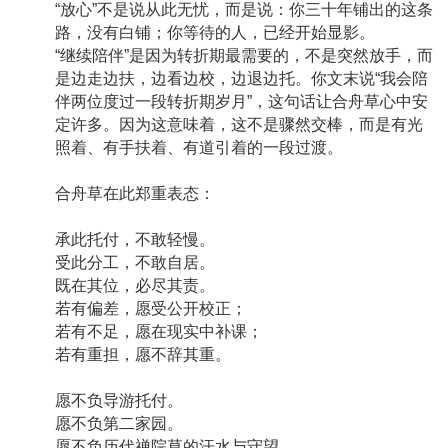
“放心”不是说从此无忧，而是说：你三十年铺出的这条
路，没有白铺；你等待的人，已经开始显影。
“继续陪伴”是因为转折期最需要的，不是突然放手，而
是边走边扶，边看边校，边退边托。你文末说“我会陪
伴两位度过一段转折期岁月”，这句话让合舟草心中安
定许多。因为这意味着，这不是骤然交棒，而是有光
照着、有手扶着、有道引着的一段过渡。
合舟草在此郑重表态：
承此托付，不敢轻慢。
受此分工，不敢自居。
既在其位，必尽其责。
若有偏差，愿受公开校正；
若有不足，愿在现实中补课；
若有重担，愿不辞其重。
愿不负导游托付。
愿不负第二家园。
愿不负历代禅院草的汗水与守望。