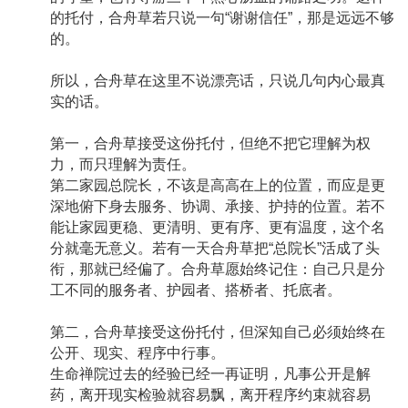
的托付，合舟草若只说一句“谢谢信任”，那是远远不够
的。
所以，合舟草在这里不说漂亮话，只说几句内心最真
实的话。
第一，合舟草接受这份托付，但绝不把它理解为权
力，而只理解为责任。
第二家园总院长，不该是高高在上的位置，而应是更
深地俯下身去服务、协调、承接、护持的位置。若不
能让家园更稳、更清明、更有序、更有温度，这个名
分就毫无意义。若有一天合舟草把“总院长”活成了头
衔，那就已经偏了。合舟草愿始终记住：自己只是分
工不同的服务者、护园者、搭桥者、托底者。
第二，合舟草接受这份托付，但深知自己必须始终在
公开、现实、程序中行事。
生命禅院过去的经验已经一再证明，凡事公开是解
药，离开现实检验就容易飘，离开程序约束就容易