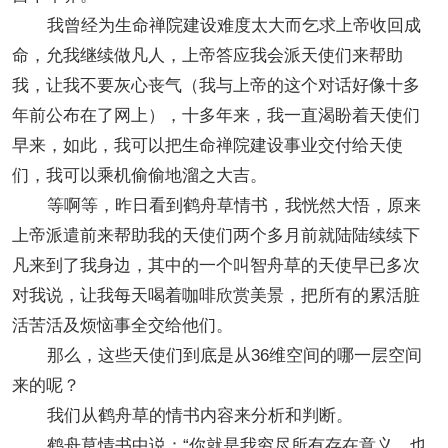
我曾经为生命禅院建设难度太大而乞求上帝收回成
命，允我继续做凡人，上帝答应我会派天使们来帮助
我，让我不要灰心丧气（我与上帝的这个对话好像十多
年前公布在了网上），十多年来，我一直渴盼着天使们
早来，如此，我可以把生命禅院建设事业交付给天使
们，我可以乘机偷偷地溜之大吉。
等啊等，昨日看到鹤舟草情书，我恍然大悟，原来
上帝派遣前来帮助我的天使们两个多月前就陆陆续续下
凡来到了我身边，其中的一个叫智舟草的天使早已多次
对我说，让我每天喝着咖啡欣赏美景，把所有的累活脏
活苦活及烦恼事全交给他们。
那么，这些天使们到底是从36维空间的哪一层空间
来的呢？
我们从鹤舟草的情书内容来分析和判断。
鹤舟草情书中说：“你就是我穷尽所有存在意义，也