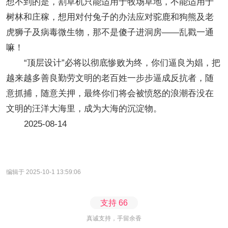
想不到的是，割草机只能适用于牧场草地，不能适用于
树林和庄稼，想用对付兔子的办法应对驼鹿和狗熊及老
虎狮子及病毒微生物，那不是傻子进洞房——乱戳一通
嘛！
“顶层设计”必将以彻底惨败为终，你们逼良为娼，把
越来越多善良勤劳文明的老百姓一步步逼成反抗者，随
意抓捕，随意关押，最终你们将会被愤怒的浪潮吞没在
文明的汪洋大海里，成为大海的沉淀物。
2025-08-14
编辑于 2025-10-1 13:59:06
支持
66
真诚支持，手留余香