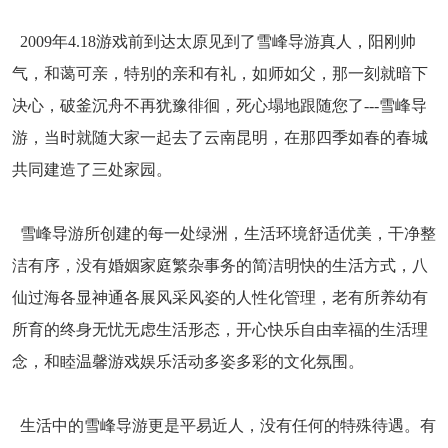
2009年4.18游戏前到达太原见到了雪峰导游真人，阳刚帅
气，和蔼可亲，特别的亲和有礼，如师如父，那一刻就暗下
决心，破釜沉舟不再犹豫徘徊，死心塌地跟随您了---雪峰导
游，当时就随大家一起去了云南昆明，在那四季如春的春城
共同建造了三处
家园
。
雪峰导游所创建的每一处
绿洲
，生活环境舒适优美，干净整
洁有序，没有婚姻家庭繁杂事务的简洁明快的生活方式，八
仙过海各显神通各展风采风姿的人性化管理，老有所养幼有
所育的终身无忧无虑生活形态，开心快乐自由幸福的生活理
念，和睦温馨游戏娱乐活动多姿多彩的文化氛围。
生活中的雪峰导游更是平易近人，没有任何的特殊待遇。有