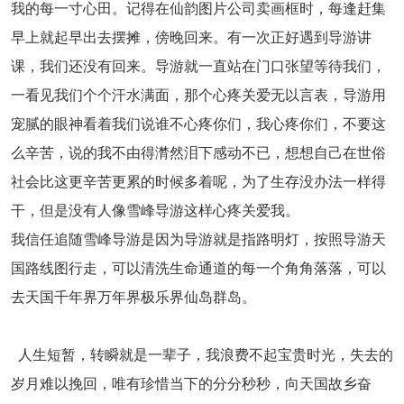
我的每一寸心田。记得在仙韵图片公司卖画框时，每逢赶集
早上就起早出去摆摊，傍晚回来。有一次正好遇到导游讲
课，我们还没有回来。导游就一直站在门口张望等待我们，
一看见我们个个汗水满面，那个心疼关爱无以言表，导游用
宠腻的眼神看着我们说谁不心疼你们，我心疼你们，不要这
么辛苦，说的我不由得潸然泪下感动不已，想想自己在世俗
社会比这更辛苦更累的时候多着呢，为了生存没办法一样得
干，但是没有人像雪峰导游这样心疼关爱我。
我信任追随雪峰导游是因为导游就是指路明灯，按照导游天
国路线图行走，可以清洗生命通道的每一个角角落落，可以
去天国千年界万年界极乐界仙岛群岛。
人生短暂，转瞬就是一辈子，我浪费不起宝贵时光，失去的
岁月难以挽回，唯有珍惜当下的分分秒秒，向天国故乡奋