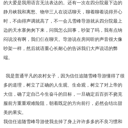
的大爱是我用语言无法表达的。还有一次在四分院最下边的
静月峡我和离愁、物华三人在说话聊天，聊着聊着说得开心
时，不由得声调就高了，不一会儿雪峰导游就从四分院最上
边的天水寨匆匆下来，问我怎么回事，吵架了吗，我有点纳
闷说没有啊，我们仨在聊天。导游说在房间听的声音很大像
吵架一样，然后就语重心长耐心的告诉我们大声说话的弊
端。
我是普通平凡的农村女子，因为信任追随雪峰导游懂得了很
多的道理，树立了正确的人生观、生命观，树立了对上帝的
大信，确了定自己今生奋斗的目标，一旦确定后百折不挠克
服前方重重艰难险阻，朝着既定的方向前行，必然会结出甜
美的果实。
我信任追随雪峰导游使我去掉了身上许许多多的不良习惯和