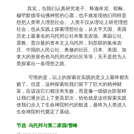
其实，当我们认真研究老子、释迦牟尼、耶稣、
穆罕默德等仙佛神哲的心愿，也不难发现他们同样是
想把人类带入理想社会。 人类不仅从理论上研究理想
社会，也从实践上探索理想社会，从太平天国、美国
历史上最著名的乌托邦公社布鲁克农场、果园公社、
震教、普尔曼的资本主义乌托邦，到苏联的集体农
庄、中国的人民公社、奥修的社区、日本、美国、加
拿大的形形色色乌托邦式的社区等等，无不是想为人
类探索出一条理想之路。
可惜的是，以上的探索在实践的意义上最终都失
败了。但是，这种探索给我们留下了巨大的精神财
富，应该说它们都没有失败，而是像一级级台阶那样
让我们逐步迈上了更高层次，恰恰就是这些探索实践
使我们步入了生命禅院时代的航道，最终为人类进入
生命禅院时代奠定了基础。
节选
乌托邦与第二家园/雪峰
#