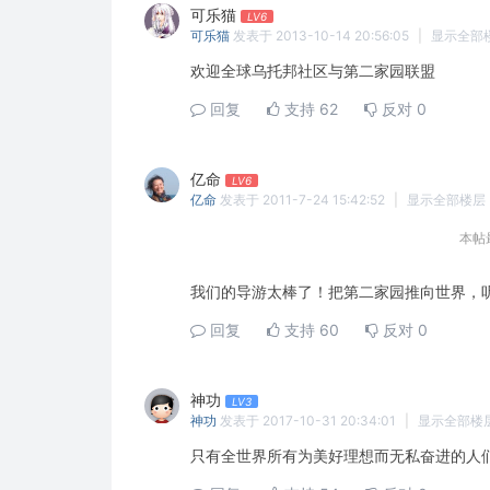
可乐猫
LV6
可乐猫
发表于 2013-10-14 20:56:05
|
显示全部
欢迎全球乌托邦社区与第二家园联盟
回复
支持
62
反对
0
亿命
LV6
亿命
发表于 2011-7-24 15:42:52
|
显示全部楼层
本帖最
我们的导游太棒了！把第二家园推向世界，
回复
支持
60
反对
0
神功
LV3
神功
发表于 2017-10-31 20:34:01
|
显示全部楼
只有全世界所有为美好理想而无私奋进的人