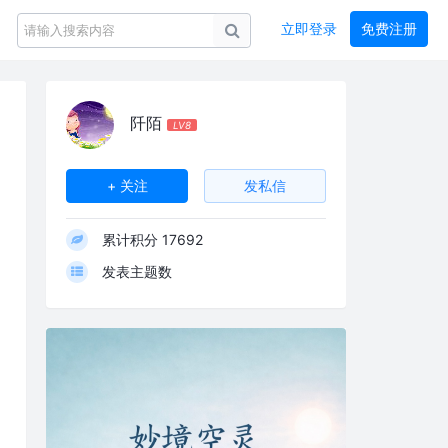
立即登录
免费注册
阡陌
LV8
+ 关注
发私信
累计积分
17692
发表主题数