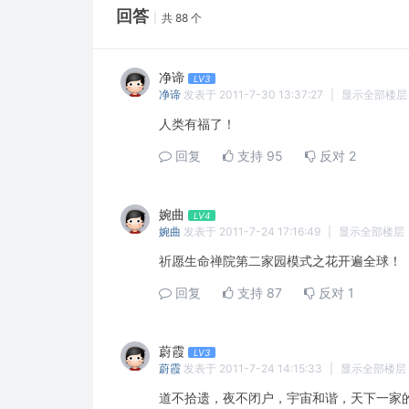
回答
|
共 88 个
净谛
LV3
净谛
发表于 2011-7-30 13:37:27
|
显示全部楼层
人类有福了！
回复
支持
95
反对
2
婉曲
LV4
婉曲
发表于 2011-7-24 17:16:49
|
显示全部楼层
祈愿生命禅院第二家园模式之花开遍全球！
回复
支持
87
反对
1
蔚霞
LV3
蔚霞
发表于 2011-7-24 14:15:33
|
显示全部楼层
道不拾遗，夜不闭户，宇宙和谐，天下一家