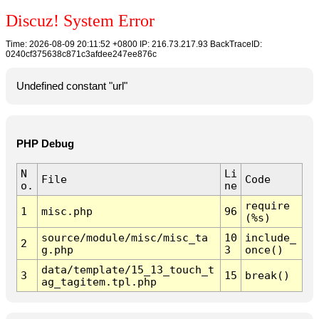
Discuz! System Error
Time: 2026-08-09 20:11:52 +0800 IP: 216.73.217.93 BackTraceID:
0240cf375638c871c3afdee247ee876c
Undefined constant "url"
PHP Debug
N
Li
File
Code
o.
ne
require
1
misc.php
96
(%s)
source/module/misc/misc_ta
10
include_
2
g.php
3
once()
data/template/15_13_touch_t
3
15
break()
ag_tagitem.tpl.php