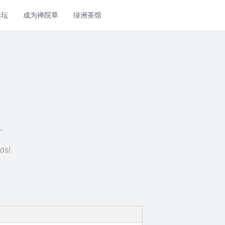
论坛
成为禅院草
绿洲茶馆
ds!