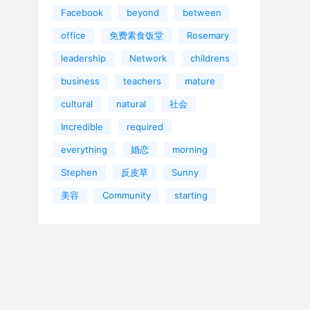
Facebook
beyond
between
office
免费素食饭堂
Rosemary
leadership
Network
childrens
business
teachers
mature
cultural
natural
社会
Incredible
required
everything
婚恋
morning
Stephen
反皮草
Sunny
美容
Community
starting