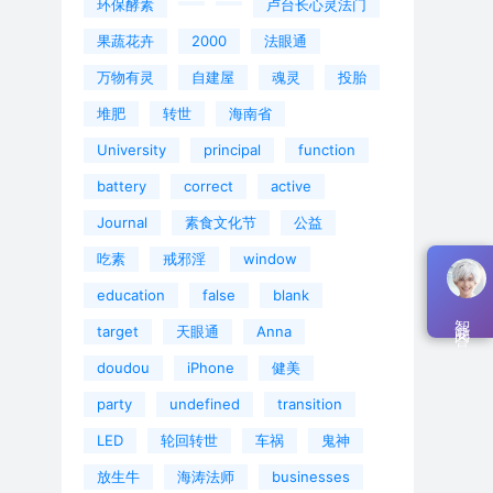
环保酵素
卢台长心灵法门
果蔬花卉
2000
法眼通
万物有灵
自建屋
魂灵
投胎
堆肥
转世
海南省
University
principal
function
battery
correct
active
Journal
素食文化节
公益
吃素
戒邪淫
window
education
false
blank
智能问答
target
天眼通
Anna
doudou
iPhone
健美
party
undefined
transition
LED
轮回转世
车祸
鬼神
放生牛
海涛法师
businesses