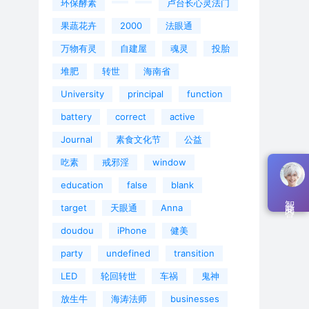
环保酵素
卢台长心灵法门
果蔬花卉
2000
法眼通
万物有灵
自建屋
魂灵
投胎
堆肥
转世
海南省
University
principal
function
battery
correct
active
Journal
素食文化节
公益
吃素
戒邪淫
window
education
false
blank
智能问答
target
天眼通
Anna
doudou
iPhone
健美
party
undefined
transition
LED
轮回转世
车祸
鬼神
放生牛
海涛法师
businesses