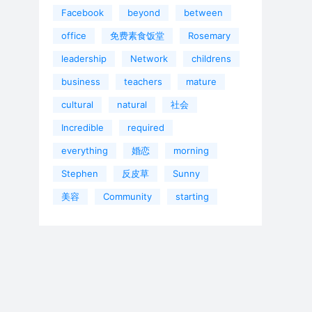
Facebook
beyond
between
office
免费素食饭堂
Rosemary
leadership
Network
childrens
business
teachers
mature
cultural
natural
社会
Incredible
required
everything
婚恋
morning
Stephen
反皮草
Sunny
美容
Community
starting