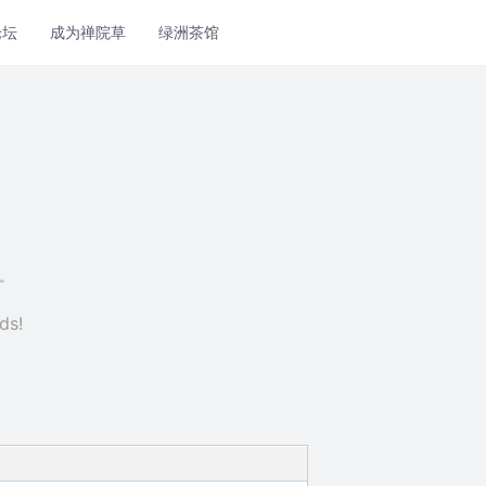
论坛
成为禅院草
绿洲茶馆
ds!