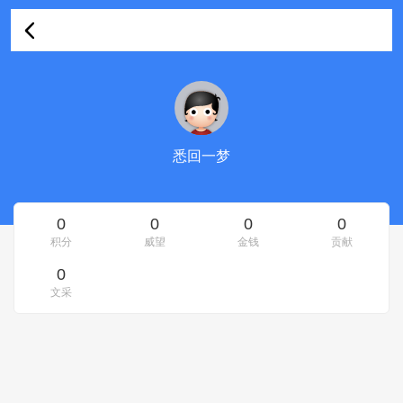
悉回一梦的资料
悉回一梦
0
0
0
0
积分
威望
金钱
贡献
0
文采