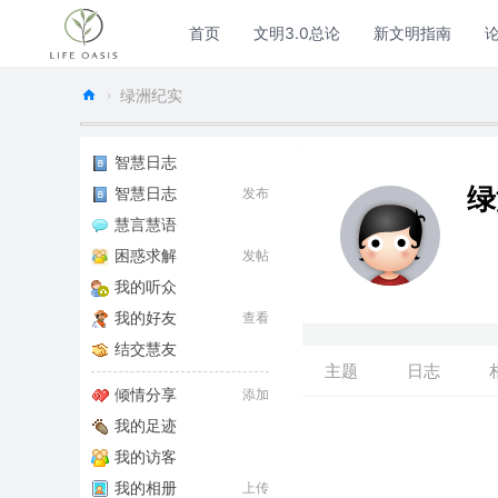
首页
文明3.0总论
新文明指南
绿洲纪实
›
生
命
智慧日志
绿
绿
智慧日志
发布
慧言慧语
洲
困惑求解
发帖
论
我的听众
坛
我的好友
查看
-
结交慧友
主题
日志
倾情分享
添加
我的足迹
我的访客
我的相册
上传