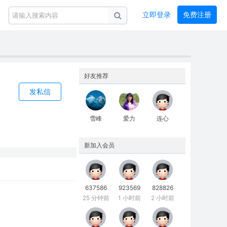
立即登录
免费注册
好友推荐
发私信
雪峰
爱力
连心
新加入会员
637586
923569
828826
25 分钟前
1 小时前
2 小时前