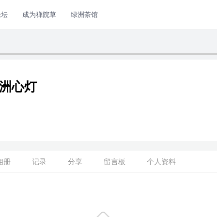
论坛
成为禅院草
绿洲茶馆
洲心灯
LV0
相册
记录
分享
留言板
个人资料