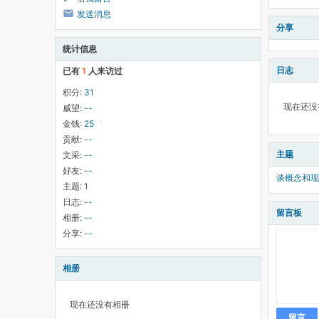
发送消息
分享
统计信息
日志
已有
1
人来访过
积分:
31
现在还没
威望:
--
金钱:
25
贡献:
--
主题
文采:
--
好友:
--
谈概念和现
主题:
1
日志:
--
留言板
相册:
--
分享:
--
相册
现在还没有相册
留言