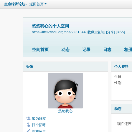
生命绿洲论坛-
返回首页
悠悠我心的个人空间
https://lifelvzhou.org/bbs/?231344
[收藏]
[复制]
[分享]
[RSS]
空间首页
动态
记录
日志
相
头像
个人资料
生日
性别
动态
悠悠我心
加为好友
现在还没
打个招呼
给我留言