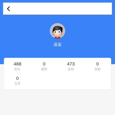
潇菡的资料
潇菡
488
0
473
0
积分
威望
金钱
贡献
0
文采