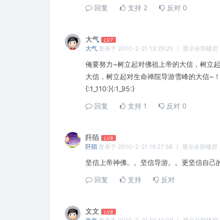
回复
支持
2
反对
0
大气
LV7
大气
发表于 2010-2-21 13:29:25
|
显示全部楼层
俺要努力~树立起对佛祖上帝的大信，树立
大信，树立起对生命禅院导游雪峰的大信~
{:1_110:}{:1_95:}
回复
支持
1
反对
0
阡陌
LV8
阡陌
发表于 2010-2-21 16:27:58
|
显示全部楼层
坚信上帝神佛。。坚信导游。。更坚信自己的选择{:1_
回复
支持
反对
文文
LV8