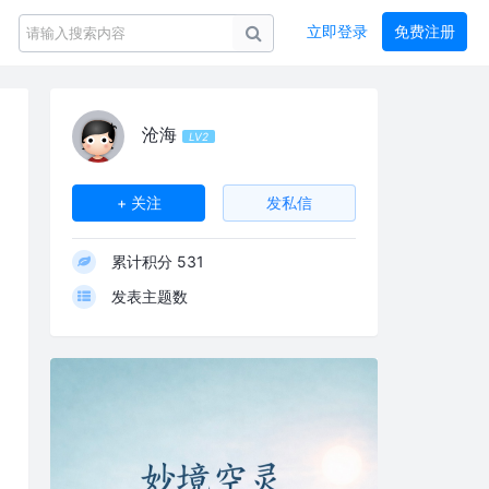
立即登录
免费注册
沧海
LV2
+ 关注
发私信
累计积分
531
发表主题数