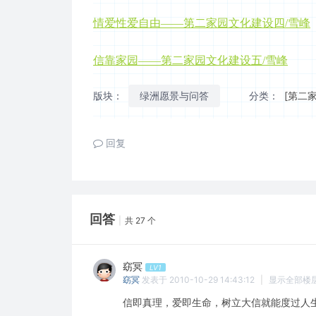
情爱性爱自由
——
第二家园
文化建设四
/雪峰
信靠
家园
——
第二家园
文化建设五
/雪峰
版块：
绿洲愿景与问答
分类：
[第二
回复
回答
|
共 27 个
窈冥
LV1
窈冥
发表于 2010-10-29 14:43:12
|
显示全部楼
信即真理，爱即生命，树立大信就能度过人