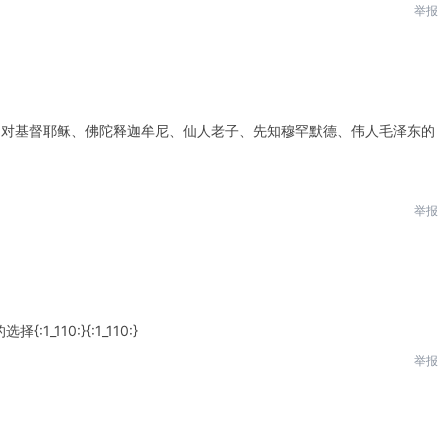
举报
起对基督耶稣、佛陀释迦牟尼、仙人老子、先知穆罕默德、伟人毛泽东的
！
举报
110:}{:1_110:}
举报