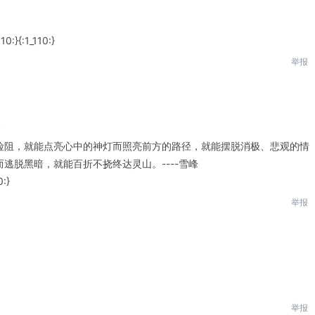
}{:1_110:}
举报
层
险阻，就能点亮心中的神灯而照亮前方的路径，就能摆脱消极、悲观的情
逃脱黑暗，就能百折不挠终达灵山。----雪峰
:}
举报
。
举报