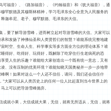
可福音》、《路加福音》、《约翰福音》和《犹大福音》，通
奉穆罕默德及其穆斯林精神，学习毛泽东全心全意为人民服务的
、释迦牟尼、老子、穆罕默德、毛泽东的大信。
，要了解导游雪峰，进而树立起对导游雪峰的大信。大家可以
继承和发扬了神佛仙圣和人类贤哲们的智慧？谁能系统完整地建
宇宙时空、生命人生、科学事实等多方面全方位的理论体系？谁
家睡得好、吃得好、玩得好，既解除了吃穿住行生老病死的恐
情享受人生的乐趣？谁能给大家创造出一个既有统一意志，又有
欺凌、没有压制的优美环境？谁能知晓天国奥秘并一步一步地带
雪峰啊！如果对这么一个人还不信任，请问，我们还会信任什
，”大家可以从人类历史上的任何一位人比起直到当今世界上的
，马上可以把导游雪峰抛弃。
成就小果，大信成就大果，无信，就将无所适从，无信，就将