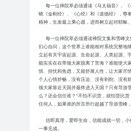
每一位禅院草必须通读《马太福音》、《马
晓《金刚经》、《心经》和《道德经》，尊
精神，生发最上乘心愿，进而树立起对耶稣
每一位禅院草必须通读禅院文集和雪峰文集
扪心自问，这个世界上谁能相对系统完整地
立起有关宇宙起源、生命起源、人类起源、
能实实在在带领大家脱离了苦海？谁能使大
惧、担忧和焦虑，又能舒展人性，让大家尽
个人心情舒畅，没有压迫、没有剥削、没有
领大家靠近天国并最终进入天国？只有导游
么？还会信任谁？“不怕不识货，就怕货比货
任何人，如果谁的所言所行超越了导游雪峰
信即真理，爱即生命，信能成就一切，小信
一事无成。