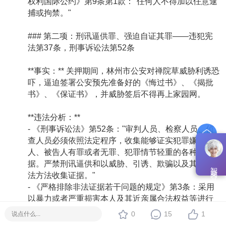
权利国际公约》第9条第1款："任何人不得加以任意逮
捕或拘禁。"
### 第二项：刑讯逼供罪、强迫自证其罪——违犯宪
法第37条，刑事诉讼法第52条
**事实：** 关押期间，林州市公安对禅院草威胁利诱恐
吓，逼迫签署公安预先准备好的《悔过书》、《揭批
书》、《保证书》，并威胁签后不得再上家园网。
**违法分析：**
- 《刑事诉讼法》第52条："审判人员、检察人员、侦
查人员必须依照法定程序，收集能够证实犯罪嫌疑
人、被告人有罪或者无罪、犯罪情节轻重的各种证
据。严禁刑讯逼供和以威胁、引诱、欺骗以及其他非
智能问答
法方法收集证据。"
- 《严格排除非法证据若干问题的规定》第3条：采用
以暴力或者严重损害本人及其近亲属合法权益等进行
威胁的方法，使犯罪嫌疑人、被告人遭受难以忍受的
0
15
1
痛苦而违背意愿作出的供述，应当予以排除。