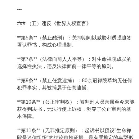
---
### （五）违反《世界人权宣言》
**第5条**（禁止酷刑）：关押期间以威胁利诱强迫签
署认罪书，构成心理强制。
**第7条**（法律面前人人平等）：对生命禅院成员的
选择性执法，违反法律面前一律平等的原则。
**第9条**（禁止任意逮捕）：80余冠禅院草均无任何
犯罪事实，其被捕属于任意逮捕。
**第10条**（公正审判权）：被判刑人员亲属至今未能
获得判决书，无法行使上诉权，剥夺了公正审判的基
本保障。
**第11条**（无罪推定原则）：起诉书以预设"生命禅
院是迷信组织"的结论倒推证据，是有罪推定的典型形