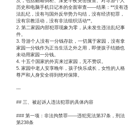
次，包括翻箱倒柜、深更半夜突击搜查、对导游个人
历史和电脑手机日记本的全面审查——结果：**没有违
法乱纪，没有与国外反华势力勾结，没有经济犯罪，
没有宗教活动，没有非法组织活动**。
2. 第二家园内部犯罪现象为零，从未发生违法乱纪事
件。
3. 导游个人没有一分钱存款，一切属于家园，没有拿
家园一分钱作为正当生活之外之用，即便孩子结婚也
未动用家园一分钱。
4. 十五个国家的外宾来过家园，无不赞叹。
5. 家园中老人安享晚年，孩子快乐成长，女性的人格
尊严和人身安全得到绝对保障。
---
## 三、被起诉人违法犯罪的具体内容
### 第一项：非法拘禁罪——违犯宪法第37条，刑法
第238条