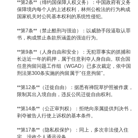
**第2条**（缔约国保障人权义务）：中国政府有义务
保障境内每个人的上述权利，林州公检法的行为构成
国家机关对公民基本权利的系统性侵犯。
**第7条**（禁止酷刑与强迫）：以威胁手段逼取认罪
书，构成禁止条款所涵盖的强迫行为。
**第9条**（人身自由和安全）：无犯罪事实的抓捕和
长达近一年的羁押，属于任意剥夺人身自由。联合国
任意拘留问题工作组（WGAD）已多次裁定，依中国
刑法第300条实施的拘留属于"任意拘留"。
**第12条**（迁徙自由）：据悉有禅院草护照被作废，
限制其出入境自由，违反公民迁徙自由权利。
**第14条**（公正审判权）：拒绝向亲属提供判决书，
剥夺被告人行使上诉权的基本条件。
**第17条**（隐私权保护）：同上，多次非法侵入住
宅、没收个人通讯设备。