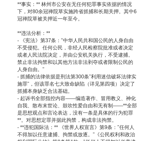
**事实：** 林州市公安在无任何犯罪事实依据的情况
下，对80余冠禅院草实施跨省抓捕和长期关押。其中6
冠禅院草被关押近一年至今。
**违法分析：**
- 《宪法》第37条："中华人民共和国公民的人身自由
不受侵犯。任何公民，非经人民检察院批准或者决定
或者人民法院决定，并由公安机关执行，不受逮捕。
禁止非法拘禁和以其他方法非法剥夺或者限制公民的
人身自由。"
- 抓捕的法律依据是刑法第300条"利用迷信破坏法律实
施罪"，但该罪名七大致命缺陷（详见第四项）决定了
抓捕本身缺乏合法基础。
- 起诉书全部指控内容——编造著作、冒用教义、神化
自我、散布末世论、鼓吹性爱自由和无有制——**全部
是思想观点和言论表达，没有一条是具体的行为犯罪
**。对思想定罪并据此拘禁，构成非法拘禁。
- **违犯国际法：** 《世界人权宣言》第9条："任何人
不得加以任意逮捕、拘禁或放逐。"《公民权利和政治