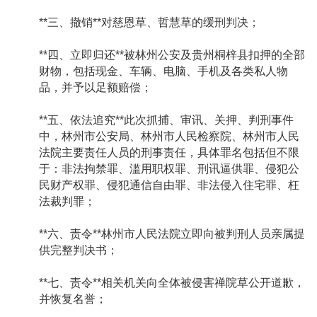
**三、撤销**对慈恩草、哲慧草的缓刑判决；
**四、立即归还**被林州公安及贵州桐梓县扣押的全部
财物，包括现金、车辆、电脑、手机及各类私人物
品，并予以足额赔偿；
**五、依法追究**此次抓捕、审讯、关押、判刑事件
中，林州市公安局、林州市人民检察院、林州市人民
法院主要责任人员的刑事责任，具体罪名包括但不限
于：非法拘禁罪、滥用职权罪、刑讯逼供罪、侵犯公
民财产权罪、侵犯通信自由罪、非法侵入住宅罪、枉
法裁判罪；
**六、责令**林州市人民法院立即向被判刑人员亲属提
供完整判决书；
**七、责令**相关机关向全体被侵害禅院草公开道歉，
并恢复名誉；