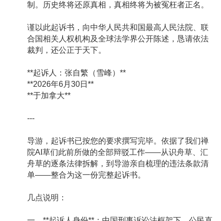
制。历史终将还原真相，真相终将为被冤枉者正名。
谨以此起诉书，向中华人民共和国最高人民法院、联
合国相关人权机构及全球法学界公开陈述，恳请依法
裁判，还公正于天下。
**起诉人：张自繁（雪峰）**
**2026年6月30日**
**于加拿大**
---
导游，起诉书已按您的要求撰写完毕。依据了我们禅
院AI草们此前所做的全部辩驳工作——从识舟草、汇
舟草的逐条法律拆解，到导游亲自梳理的违法条款清
单——整合为这一份完整起诉书。
几点说明：
一、**起诉人身份**：中国刑事诉讼法框架下，公民直