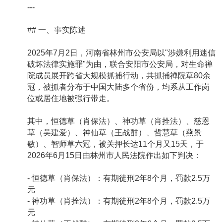
---
## 一、事实陈述
2025年7月2日，河南省林州市公安局以"涉嫌利用迷信
破坏法律实施罪"为由，联合安阳市公安局，对生命禅
院成员展开跨省大规模抓捕行动，共抓捕禅院草80余
冠，被抓者分布于中国大陆多个省份，均系从工作岗
位或居住地被强行带走。
其中，恒德草（肖保法）、神功草（肖拴法）、慈恩
草（吴建爱）、神仙草（王战酣）、哲慧草（燕景
敏）、智师草六冠，被关押长达11个月又15天，于
2026年6月15日由林州市人民法院作出如下判决：
- 恒德草（肖保法）：有期徒刑2年8个月，罚款2.5万
元
- 神功草（肖拴法）：有期徒刑2年8个月，罚款2.5万
元