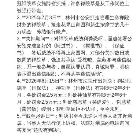
冠禅院草实施跨省抓捕，许多禅院草是从工作岗位上
被强行带走。
2. **2025年7月3日**：林州市公安抓走管理生命禅院
财务的禅院草，抢走花果山家园和新生按摩堂的几十
万现金，冻结银行账户。
3. **关押期间**：对禅院草威胁利诱恐吓，逼迫签署公
安预先准备好的《悔过书》、《揭批书》、《保证
书》，签后威胁不得再上家园网。对部分关押数日或
数周的禅院草，强迫其承认"受教唆、蒙蔽参与迷信组
织，系一般参与者，自愿认罪认罚，真诚悔罪，明确
表示退出迷信组织，不再从事迷信活动"。
4. **2026年6月15日**：林州市法院作出判决：判处恒
德草（肖保法）、神功草（肖拴法）有期徒刑2年8个
月，各处罚金2.5万元；判处神仙草有期徒刑2年6个
月，处罚金2.5万元；判处慈恩草（吴建爱）、哲慧草
（燕景敏）缓刑；智师草因拒不认罪，至今未判。
5. **截至起诉日**：判决书至今未送达当事人及其近亲
属，当事人无法行使上诉权。法院对亲属的电话询问
答复为"还没有判决"。