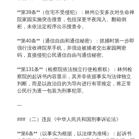
**第39条**（住宅不受侵犯）：林州公安多次对生命禅
院家园实施突击搜查，包括深更半夜闯入、翻箱倒
柜，未依法定程序出示搜查令。
**第40条**（通信自由和通信秘密）：抓捕时第一步即
强行没收禅院草手机，并强迫被捕者交出家园网密
码，直接侵犯公民通信自由与通信秘密。
**第131条**（检察院依法独立行使检察权）：林州检
察院的起诉书内容显示，其并非依据事实与法律独立
判断，而是以政治目的为导向进行有罪推定，将正常
公民行为逐一包装为刑事犯罪。
---
### （二）违反《中华人民共和国刑事诉讼法》
**第6条**（以事实为根据，以法律为准绳）：起诉书