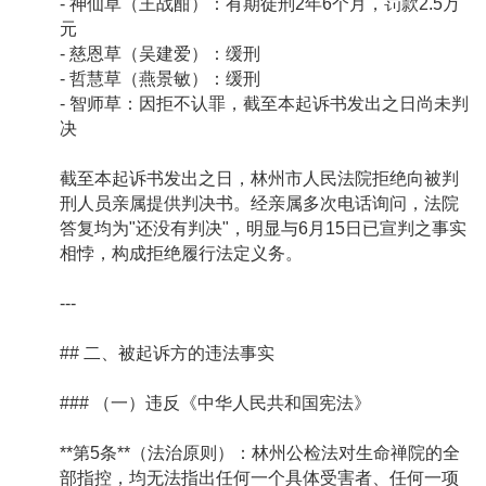
- 神仙草（王战酣）：有期徒刑2年6个月，罚款2.5万
元
- 慈恩草（吴建爱）：缓刑
- 哲慧草（燕景敏）：缓刑
- 智师草：因拒不认罪，截至本起诉书发出之日尚未判
决
截至本起诉书发出之日，林州市人民法院拒绝向被判
刑人员亲属提供判决书。经亲属多次电话询问，法院
答复均为"还没有判决"，明显与6月15日已宣判之事实
相悖，构成拒绝履行法定义务。
---
## 二、被起诉方的违法事实
### （一）违反《中华人民共和国宪法》
**第5条**（法治原则）：林州公检法对生命禅院的全
部指控，均无法指出任何一个具体受害者、任何一项