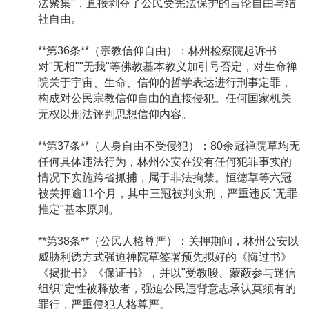
法聚集"，直接剥夺了公民受宪法保护的言论自由与结
社自由。
**第36条**（宗教信仰自由）：林州检察院起诉书
对"无相""无我"等佛教基本教义加引号否定，对生命禅
院关于宇宙、生命、信仰的哲学表达进行刑事定罪，
构成对公民宗教信仰自由的直接侵犯。任何国家机关
无权以刑法评判思想信仰内容。
**第37条**（人身自由不受侵犯）：80余冠禅院草均无
任何具体违法行为，林州公安在没有任何犯罪事实的
情况下实施跨省抓捕，属于非法拘禁。恒德草等六冠
被关押逾11个月，其中三冠被判实刑，严重违反"无罪
推定"基本原则。
**第38条**（公民人格尊严）：关押期间，林州公安以
威胁利诱方式强迫禅院草签署预先拟好的《悔过书》
《揭批书》《保证书》，并以"受教唆、蒙蔽参与迷信
组织"定性被释放者，强迫公民违背意志承认莫须有的
罪行，严重侵犯人格尊严。