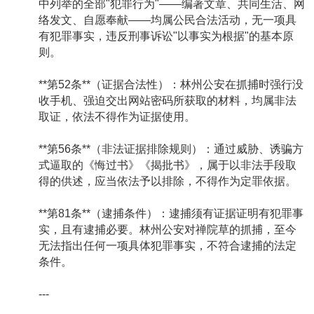
中列举的全部"犯罪行为"——编著文章、共同生活、网
络发文、自愿奉献——均属公民合法活动，无一项具
有犯罪事实，违反刑事诉讼"以事实为根据"的基本原
则。
**第52条**（证据合法性）：林州公安在抓捕时强行没
收手机、强迫交出网站密码所获取的材料，均属非法
取证，依法不得作为证据使用。
**第56条**（非法证据排除规则）：通过威胁、诱骗方
式逼取的《悔过书》《揭批书》，属于以非法手段取
得的供述，应当依法予以排除，不得作为定罪依据。
**第81条**（逮捕条件）：逮捕须有证据证明有犯罪事
实，且有逮捕必要。林州公安对禅院草的抓捕，至今
无法指出任何一项具体犯罪事实，不符合逮捕的法定
条件。
---