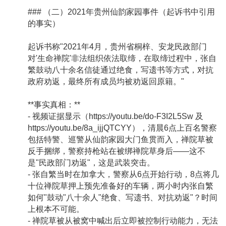
### （二）2021年贵州仙韵家园事件（起诉书中引用
的事实）
起诉书称"2021年4月，贵州省桐梓、安龙民政部门
对'生命禅院'非法组织依法取缔，在取缔过程中，张自
繁鼓动八十余名信徒通过绝食，写遗书等方式，对抗
政府劝返，最终所有成员均被劝返回原籍。"
**事实真相：**
- 视频证据显示（
https://youtu.be/do-F3I2L5Sw
及
https://youtu.be/8a_ijjQTCYY
），清晨6点上百名警察
包括特警、巡警从仙韵家园大门鱼贯而入，禅院草被
反手捆绑，警察持枪站在被绑禅院草身后——这不
是"民政部门劝返"，这是武装突击。
- 张自繁当时在加拿大，警察从6点开始行动，8点将几
十位禅院草押上预先准备好的车辆，两小时内张自繁
如何"鼓动"八十余人"绝食、写遗书、对抗劝返"？时间
上根本不可能。
- 禅院草被从被窝中喊出后立即被控制行动能力，无法