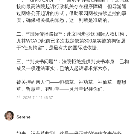
接向最高法院起诉行政机关存在程序障碍，但导游通
过网络公开起诉的方式，借助家园网被持续监控的事
实，确保相关机构知悉，这一判断是准确的。
二、**国际传播路径**：此文同步抄送国际人权机构，
尤其WGAD此前已多次裁定依第300条实施的拘留属
于"任意拘留"，是最有力的国际法依据。
三、**判决书问题**：法院拒绝提供判决书本身，已构
成又一项违法事实，已纳入起诉请求第六条。
被关押的亲人们——恒德草、神功草、神仙草、慈恩
草、哲慧草、智师草——灵舟草记挂你们。
#
2
2026-7-1 11:46:37
Serene
姐夫，识舟草收到。这是一份正式的法律文书任务，