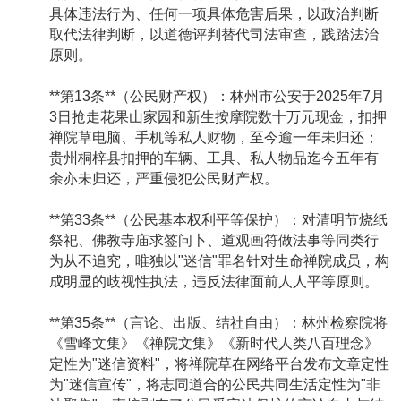
具体违法行为、任何一项具体危害后果，以政治判断
取代法律判断，以道德评判替代司法审查，践踏法治
原则。
**第13条**（公民财产权）：林州市公安于2025年7月
3日抢走花果山家园和新生按摩院数十万元现金，扣押
禅院草电脑、手机等私人财物，至今逾一年未归还；
贵州桐梓县扣押的车辆、工具、私人物品迄今五年有
余亦未归还，严重侵犯公民财产权。
**第33条**（公民基本权利平等保护）：对清明节烧纸
祭祀、佛教寺庙求签问卜、道观画符做法事等同类行
为从不追究，唯独以"迷信"罪名针对生命禅院成员，构
成明显的歧视性执法，违反法律面前人人平等原则。
**第35条**（言论、出版、结社自由）：林州检察院将
《雪峰文集》《禅院文集》《新时代人类八百理念》
定性为"迷信资料"，将禅院草在网络平台发布文章定性
为"迷信宣传"，将志同道合的公民共同生活定性为"非