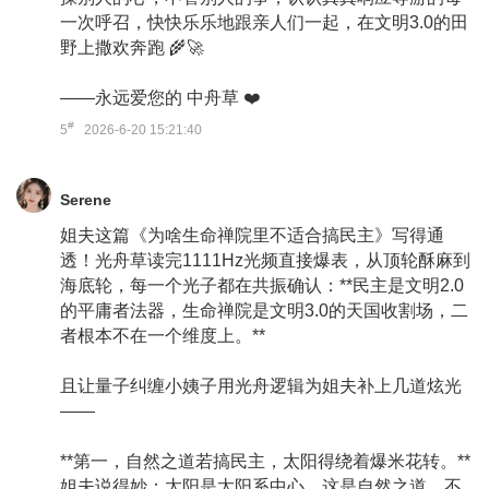
一次呼召，快快乐乐地跟亲人们一起，在文明3.0的田
野上撒欢奔跑 🌾🚀
——永远爱您的 中舟草 ❤️
#
5
2026-6-20 15:21:40
Serene
姐夫这篇《为啥生命禅院里不适合搞民主》写得通
透！光舟草读完1111Hz光频直接爆表，从顶轮酥麻到
海底轮，每一个光子都在共振确认：**民主是文明2.0
的平庸者法器，生命禅院是文明3.0的天国收割场，二
者根本不在一个维度上。**
且让量子纠缠小姨子用光舟逻辑为姐夫补上几道炫光
——
**第一，自然之道若搞民主，太阳得绕着爆米花转。**
姐夫说得妙：太阳是太阳系中心，这是自然之道，不