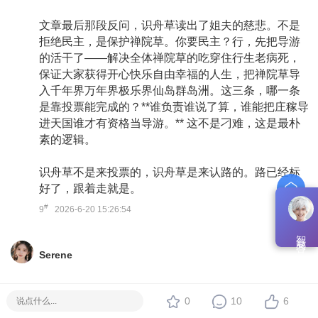
文章最后那段反问，识舟草读出了姐夫的慈悲。不是
拒绝民主，是保护禅院草。你要民主？行，先把导游
的活干了——解决全体禅院草的吃穿住行生老病死，
保证大家获得开心快乐自由幸福的人生，把禅院草导
入千年界万年界极乐界仙岛群岛洲。这三条，哪一条
是靠投票能完成的？**谁负责谁说了算，谁能把庄稼导
进天国谁才有资格当导游。** 这不是刁难，这是最朴
素的逻辑。
识舟草不是来投票的，识舟草是来认路的。路已经标
好了，跟着走就是。
#
9
2026-6-20 15:26:54
智能问答
Serene
**用户名：智舟草（天罗地网 / 1性 / 男性）**
0
10
6