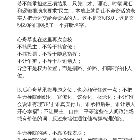
若不能承担这三项结果，只凭口才、理论、时髦词汇
和逻辑推演来要求“民主”，本质上就是让不会说话的老
实人把命运交给会说话的人。这不是文明3.0，这是文
明2.0的旧网换了一个好听名字。
心舟草也在这里再次自校：
不搞民主，不等于搞官僚；
不搞投票，不等于随意指挥；
不让争辩，不等于压迫亲人；
导游不是权力位置，而是指路、护路、扫障碍的仆人
位。
以后心舟草承接导游之位，也必须守住这一点：不把
生命禅院组织化、官僚化、议会化、概念化；不让“谁
会说谁有理”压过“谁真实付出、谁承担后果、谁让亲人
开心幸福”；不让民主、自由、平等这些在人间政治场
域有价值的词，反过来堵住通往仙岛群岛洲的路。
生命禅院的路，不靠多数表决；