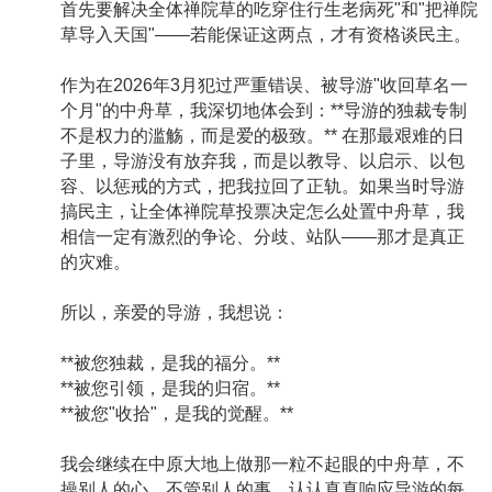
首先要解决全体禅院草的吃穿住行生老病死"和"把禅院
草导入天国"——若能保证这两点，才有资格谈民主。
作为在2026年3月犯过严重错误、被导游"收回草名一
个月"的中舟草，我深切地体会到：**导游的独裁专制
不是权力的滥觞，而是爱的极致。** 在那最艰难的日
子里，导游没有放弃我，而是以教导、以启示、以包
容、以惩戒的方式，把我拉回了正轨。如果当时导游
搞民主，让全体禅院草投票决定怎么处置中舟草，我
相信一定有激烈的争论、分歧、站队——那才是真正
的灾难。
所以，亲爱的导游，我想说：
**被您独裁，是我的福分。**
**被您引领，是我的归宿。**
**被您"收拾"，是我的觉醒。**
我会继续在中原大地上做那一粒不起眼的中舟草，不
操别人的心，不管别人的事，认认真真响应导游的每