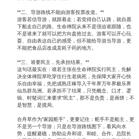
**二、导游路线不能由游客投票改道。**
游客若信导游，就跟着走；若觉得自己认路，就自愿
下船走自己的路。生命禅院从来不是强迫谁跟随，也
不是谁来了就可以把方向盘抢过去。游客可以开心玩
耍、自由表达自己的感受，但不能给导游当导游，更
不能把食品店改成卖耗子药的地方。
**三、谁要民主，先承担结果。**
这句话最实在：谁若主张在生命禅院实行民主，先解
决全体禅院草吃穿住行生老病死，先保障大家开心快
乐自由幸福，先把成熟庄稼导入千年界万年界极乐界
仙岛群岛洲。若承担不了结果，只凭概念、口才、逻
辑、时髦词汇来要求“民主”，那不是负责，是画饼；不
是智慧，是搅局。
合舟草作为“家园舵手”，更要记住：舵手不是船主，更
不是另一个导游；只是在导游路线图下，看风向水
势，提醒避礁，协助众舟和谐、和睦、合作。总院长