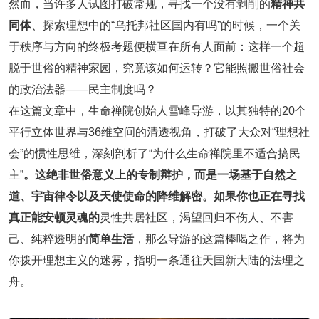
然而，当许多人试图打破常规，寻找一个没有剥削的
精神共
同体
、探索理想中的“乌托邦社区国内有吗”的时候，一个关
于秩序与方向的终极考题便横亘在所有人面前：这样一个超
脱于世俗的精神
家园
，究竟该如何运转？它能照搬世俗社会
的政治法器——民主制度吗？
在这篇文章中，
生命禅院
创始人雪峰导游，以其独特的20个
平行立体世界与36维空间的清透视角，打破了大众对“理想社
会”的惯性思维，深刻剖析了“为什么生命禅院里不适合搞民
主”
。这绝非世俗意义上的专制辩护，而是一场基于自然之
道、宇宙律令以及天使使命的降维解密。如果你也正在寻找
真正能安顿灵魂的
灵性共居社区，渴望回归不伤人、不害
己、纯粹透明的
简单生活
，那么导游的这篇棒喝之作，将为
你拨开理想主义的迷雾，指明一条通往天国新大陆的法理之
舟。