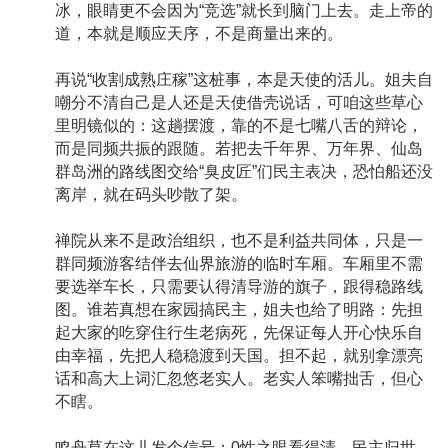
冰，眼睛更不会因为“竞选”就长到脑门上去。走上帝的
道，本就是顺应天序，不是商量出来的。
再说“收割成熟庄稼”这桩事，本是天使的活儿。姐夫自
嘲分不清自己是人还是天使借壳说话，可咱这些草心
里明镜似的：这趟摆渡，靠的不是七嘴八舌的辩论，
而是同频共振的跟随。若把去千年界、万年界、仙岛
群岛洲的路线图交给“臭皮匠”们民主表决，恐怕船还没
离岸，就在码头吵散了架。
禅院从来不是政治组织，也不是利益共同体，只是一
群同频游客结伴去仙界旅游的临时车厢。车厢里不需
要选举车长，只需要认得清导游的旗子，跟得稳路线
图。谁若真想在家园搞民主，姐夫也给了明路：先担
起大家的吃穿住行生老病死，先保证每人开心快乐自
由幸福，先把人稳稳渡到天国。担不起，就别拿漂亮
话和高大上词汇忽悠老实人。老实人笨嘴拙舌，但心
不瞎。
鸣舟草在这儿发个信号：0性之眼看得清，民主归世