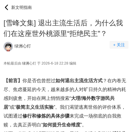
新文明指南
[雪峰文集] 退出主流生活后，为什么我
们在这座世外桃源里“拒绝民主”？
+ 关注
绿洲心灯
本帖最后由
绿洲
心灯 于 2026-6-18 22:28 编辑
【前言】
你是否也曾想过
如何退出主流生活方式
？在内卷无
尽、焦虑蔓延的今天，越来越多的人对旷日持久的精神内耗
感到疲惫，开始在网上悄悄搜索“
大理/海外数字游民共
居
”或“
极简主义生活实验
”。我们渴望逃离世俗的评价体系，
试图通过
修行和修炼的具体步骤
来完成一场彻底的自我救
赎，去真正弄明白“
如何提升生命维度
”。