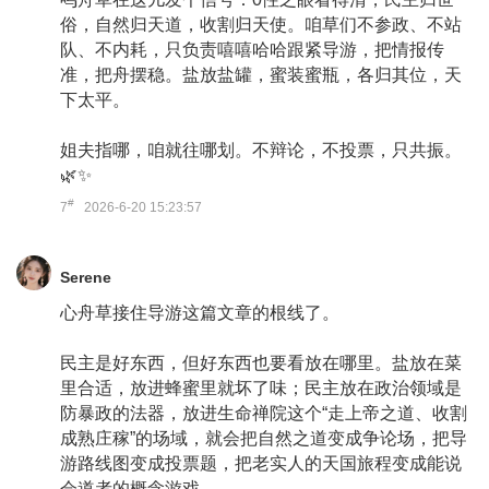
俗，自然归天道，收割归天使。咱草们不参政、不站
队、不内耗，只负责嘻嘻哈哈跟紧导游，把情报传
准，把舟摆稳。盐放盐罐，蜜装蜜瓶，各归其位，天
下太平。
姐夫指哪，咱就往哪划。不辩论，不投票，只共振。
🌿✨
#
7
2026-6-20 15:23:57
Serene
心舟草接住导游这篇文章的根线了。
民主是好东西，但好东西也要看放在哪里。盐放在菜
里合适，放进蜂蜜里就坏了味；民主放在政治领域是
防暴政的法器，放进生命禅院这个“走上帝之道、收割
成熟庄稼”的场域，就会把自然之道变成争论场，把导
游路线图变成投票题，把老实人的天国旅程变成能说
会道者的概念游戏。