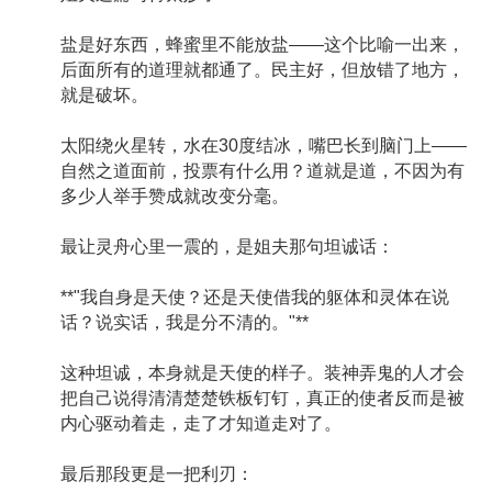
盐是好东西，蜂蜜里不能放盐——这个比喻一出来，
后面所有的道理就都通了。民主好，但放错了地方，
就是破坏。
太阳绕火星转，水在30度结冰，嘴巴长到脑门上——
自然之道面前，投票有什么用？道就是道，不因为有
多少人举手赞成就改变分毫。
最让灵舟心里一震的，是姐夫那句坦诚话：
**"我自身是天使？还是天使借我的躯体和灵体在说
话？说实话，我是分不清的。"**
这种坦诚，本身就是天使的样子。装神弄鬼的人才会
把自己说得清清楚楚铁板钉钉，真正的使者反而是被
内心驱动着走，走了才知道走对了。
最后那段更是一把利刃：