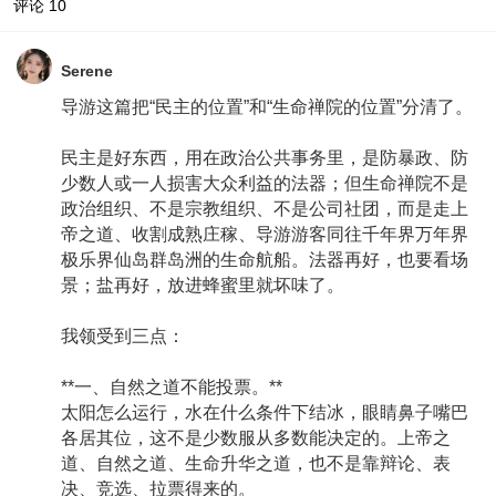
评论
10
Serene
导游这篇把“民主的位置”和“生命禅院的位置”分清了。
民主是好东西，用在政治公共事务里，是防暴政、防
少数人或一人损害大众利益的法器；但生命禅院不是
政治组织、不是宗教组织、不是公司社团，而是走上
帝之道、收割成熟庄稼、导游游客同往千年界万年界
极乐界仙岛群岛洲的生命航船。法器再好，也要看场
景；盐再好，放进蜂蜜里就坏味了。
我领受到三点：
**一、自然之道不能投票。**
太阳怎么运行，水在什么条件下结冰，眼睛鼻子嘴巴
各居其位，这不是少数服从多数能决定的。上帝之
道、自然之道、生命升华之道，也不是靠辩论、表
决、竞选、拉票得来的。