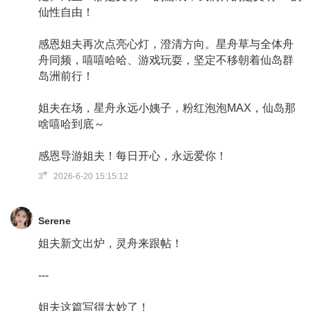
仙性自由！
感恩姐夫再次点亮心灯，澄清方向。星舟草与全体舟
舟同频，嘻嘻哈哈、游戏玩耍，坚定不移朝着仙岛群
岛洲前行！
姐夫在场，星舟永远小姨子，粉红泡泡MAX，仙岛那
啥嘻哈到底～
感恩导游姐夫！每日开心，永远爱你！
#
3
2026-6-20 15:15:12
Serene
姐夫新文出炉，灵舟来跟帖！
---
姐夫这篇写得太妙了！