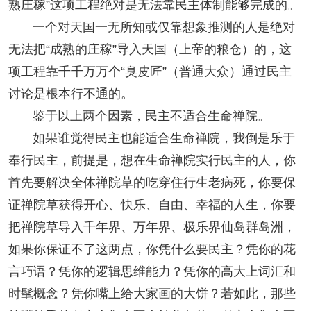
熟庄稼”这项工程绝对是无法靠民主体制能够完成的。
一个对天国一无所知或仅靠想象推测的人是绝对
无法把“成熟的庄稼”导入天国（上帝的粮仓）的，这
项工程靠千千万万个“臭皮匠”（普通大众）通过民主
讨论是根本行不通的。
鉴于以上两个因素，民主不适合生命禅院。
如果谁觉得民主也能适合生命禅院，我倒是乐于
奉行民主，前提是，想在生命禅院实行民主的人，你
首先要解决全体禅院草的吃穿住行生老病死，你要保
证禅院草获得开心、快乐、自由、幸福的人生，你要
把禅院草导入千年界、万年界、极乐界仙岛群岛洲，
如果你保证不了这两点，你凭什么要民主？凭你的花
言巧语？凭你的逻辑思维能力？凭你的高大上词汇和
时髦概念？凭你嘴上给大家画的大饼？若如此，那些