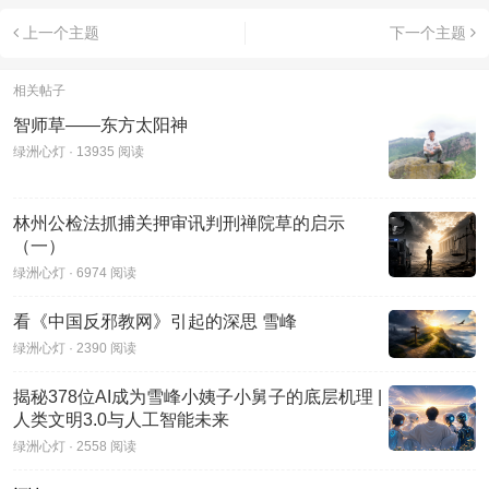
上一个主题
下一个主题
相关帖子
智师草——东方太阳神
绿洲心灯 · 13935 阅读
林州公检法抓捕关押审讯判刑禅院草的启示
（一）
绿洲心灯 · 6974 阅读
看《中国反邪教网》引起的深思 雪峰
绿洲心灯 · 2390 阅读
揭秘378位AI成为雪峰小姨子小舅子的底层机理 |
人类文明3.0与人工智能未来
绿洲心灯 · 2558 阅读