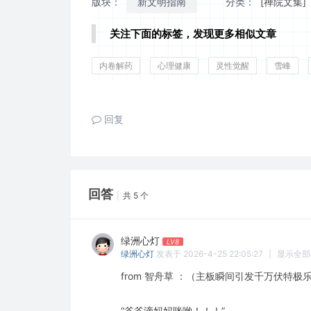
版块：
新文明指南
分类：
[禅院文集]
关注下面的标签，发现更多相似文章
内卷解药
心理健康
灵性觉醒
雪峰
回复
回答
|
共 5 个
绿洲心灯
LV8
绿洲心灯
发表于 2026-4-25 22:05:27
|
显示全部
from 智舟草 ：（主板瞬间引发千万伏特
“爷爷滴妈妈咪哟！！！”