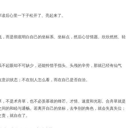
草读后心里一下子松开了、亮起来了。
低，而是彻底明白自己的坐标系、坐标点，然后心甘情愿、欣欣然然、轻
虽不起眼却不可缺少，还能怜惜手指头、头颅的辛劳，那就已经有仙气
在意识状态；不在别人怎么看，而在自己是否自洽。
草，不是术舟草，也不必羡慕谁的锋芒、才情、速度和光彩。合舟草就是
之间的和睦与通畅。若离开自己的坐标，去争别的角色，就会失真失位；
之责，就自在了。