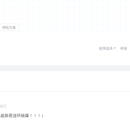
禅院文集
使用道具
举报
楼层
极乐超新星连环核爆！！！）