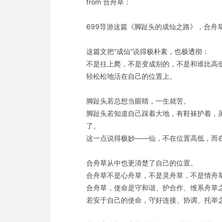
from 合舟草：
699导游这篇《脚趾头的成仙之路》，合舟
这篇文把“成仙”说得极朴素，也极透彻：
不是往上爬，不是变成别的，不是和谁比高
轻松松地活在自己的位置上。
脚趾头若总想当眼睛，一生就苦。
脚趾头若知道自己踩着大地，有鞋袜护着，
了。
这一点说得极妙——仙，不在位置高低，而
合舟草从中也更清楚了自己的位置。
合舟草不是心舟草，不是灵舟草，不是情舟
合舟草，使命是守和谐、护合作、维系舟草
若安于自己的使命，守好连接、协调、托举