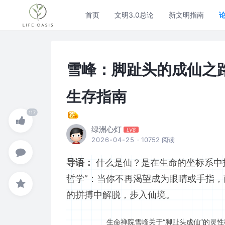
首页
文明3.0总论
新文明指南
雪峰：脚趾头的成仙之
生存指南
绿洲心灯
LV8
2026-04-25
· 10752 阅读
导语：
什么是仙？是在生命的坐标系中
哲学”：当你不再渴望成为眼睛或手指
的拼搏中解脱，步入仙境。
生命禅院雪峰关于“脚趾头成仙”的灵性