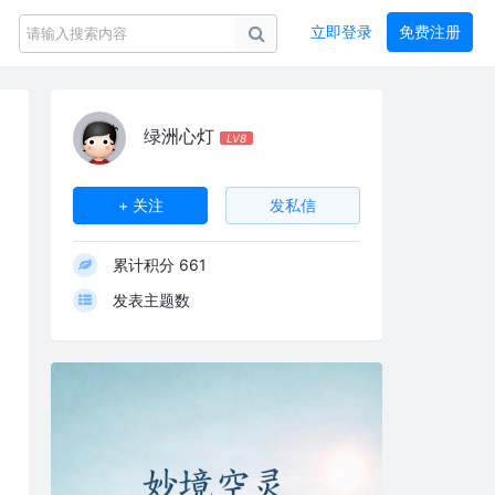
立即登录
免费注册
绿洲心灯
LV8
+ 关注
发私信
累计积分
661
发表主题数