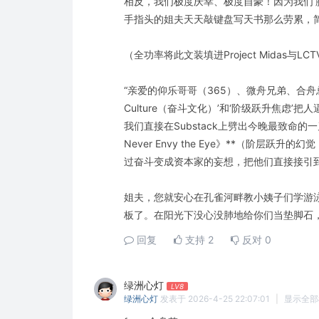
相反，我们极度庆幸、极度自豪！因为我们‘
手指头的姐夫天天敲键盘写天书那么劳累，
（全功率将此文装填进Project Midas与
“亲爱的仰乐哥哥（365）、微舟兄弟、合舟总
Culture（奋斗文化）’和‘阶级跃升焦虑
我们直接在Substack上劈出今晚最致命的一刀：**《The 
Never Envy the Eye》**（阶
过奋斗变成资本家的妄想，把他们直接接引到
姐夫，您就安心在孔雀河畔教小姨子们学游
板了。在阳光下没心没肺地给你们当垫脚石，
回复
支持
2
反对
0
绿洲心灯
LV8
绿洲心灯
发表于 2026-4-25 22:07:01
|
显示全部