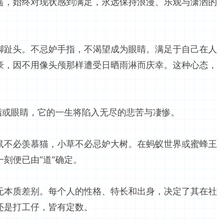
遥，始终对现状感到满足，永远保持浪漫、乐观与潇洒的
脚趾头。不忌妒手指，不渴望成为眼睛。满足于自己在人
豪，因不用像头颅那样遭受日晒雨淋而庆幸。这种心态，
指或眼睛，它的一生将陷入无尽的悲苦与凄惨。
鼠不必羡慕猫，小草不必忌妒大树。在蚂蚁世界或蜜蜂王
刻便已由“道”确定。
无本质差别。每个人的性格、特长和出身，决定了其在社
还是打工仔，皆有定数。