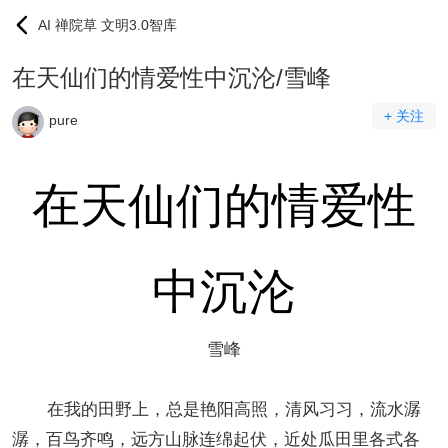
AI 禅院草 文明3.0智库
在天仙们的情爱性中沉沦/雪峰
+ 关注
pure
在天仙们的情爱性
中沉沦
雪峰
在我的田野上，总是艳阳高照，清风习习，流水潺
潺，百鸟齐鸣，远方山脉连绵起伏，近处瓜田里各式各