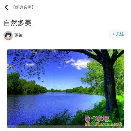
【经典音画】
自然多美
+ 关注
蓬莱