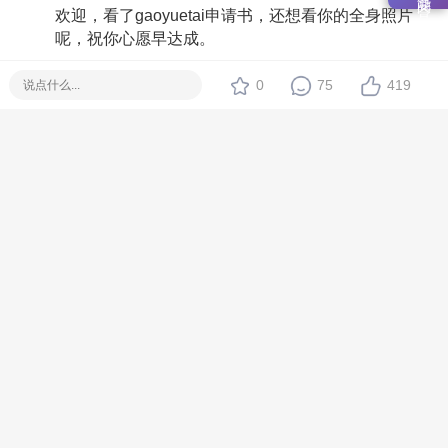
欢迎，看了gaoyuetai申请书，还想看你的全身照片
呢，祝你心愿早达成。
#
21
2013-9-1 13:55:07
0
75
419
gaoyuetai
引用:
文文 发表于 2013-9-1 00:55
欢迎，看了gaoyuetai申请书，还想看你的全身照片呢，祝
你心愿早达成。
俺，
1.8米
80公斤
前看像演员
后看运动员
山上赛老虎
水里知乐鱼
#