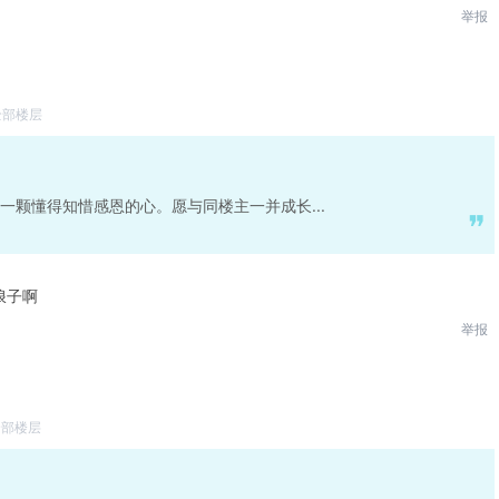
举报
全部楼层
一颗懂得知惜感恩的心。愿与同楼主一并成长...
浪子啊
举报
全部楼层