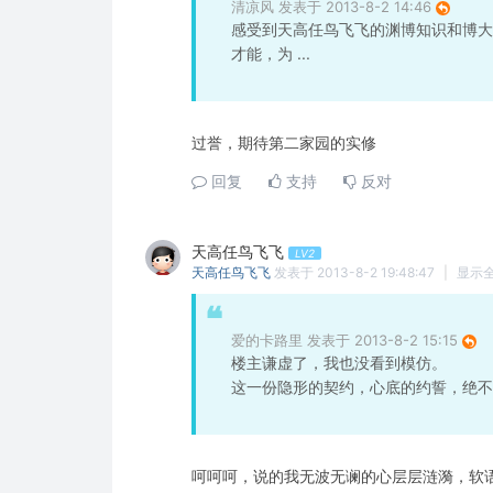
清凉风 发表于 2013-8-2 14:46
感受到天高任鸟飞飞的渊博知识和博大
才能，为 ...
过誉，期待第二家园的实修
回复
支持
反对
天高任鸟飞飞
LV2
天高任鸟飞飞
发表于 2013-8-2 19:48:47
|
显示
爱的卡路里 发表于 2013-8-2 15:15
楼主谦虚了，我也没看到模仿。
这一份隐形的契约，心底的约誓，绝不因
呵呵呵，说的我无波无谰的心层层涟漪，软