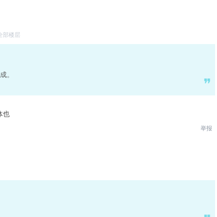
全部楼层
成。
体也
举报