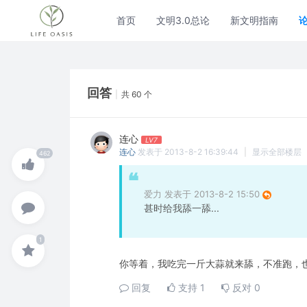
首页
文明3.0总论
新文明指南
回答
|
共 60 个
连心
LV7
连心
发表于 2013-8-2 16:39:44
|
显示全部楼层
爱力 发表于 2013-8-2 15:50
甚时给我舔一舔...
你等着，我吃完一斤大蒜就来舔，不准跑，
回复
支持
1
反对
0