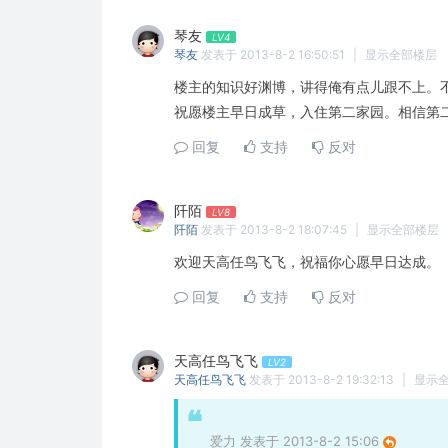
琴友
LV4
琴友
发表于 2013-8-2 16:50:51
|
显示全部楼层
楼主的知识好渊博，讲得俺有点儿跟不上。
祝愿楼主早日成草，入住第二家园。相信第
回复
支持
反对
阡陌
LV8
阡陌
发表于 2013-8-2 18:07:45
|
显示全部楼层
欢迎天高任鸟飞飞，祝福你心愿早日达成。
回复
支持
反对
天高任鸟飞飞
LV2
天高任鸟飞飞
发表于 2013-8-2 19:32:13
|
显示
爱力 发表于 2013-8-2 15:06