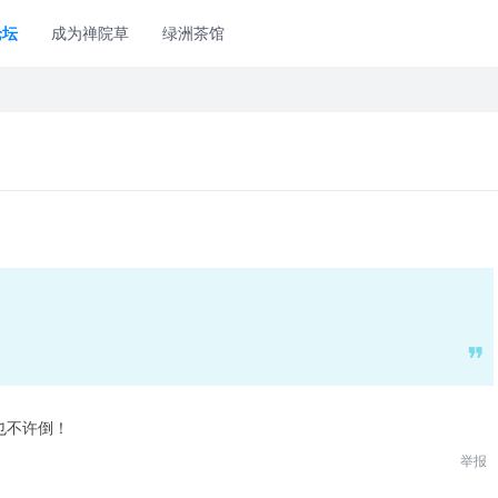
论坛
成为禅院草
绿洲茶馆
也不许倒！
举报