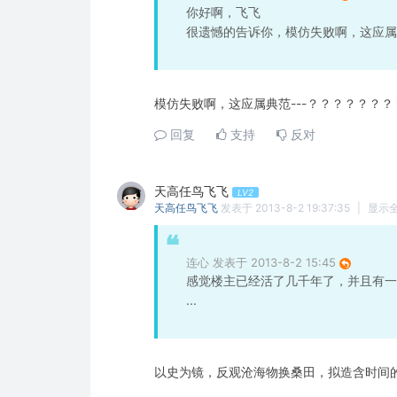
你好啊，飞飞
很遗憾的告诉你，模仿失败啊，这应属典
模仿失败啊，这应属典范---？？？？？？
回复
支持
反对
天高任鸟飞飞
LV2
天高任鸟飞飞
发表于 2013-8-2 19:37:35
|
显示
连心 发表于 2013-8-2 15:45
感觉楼主已经活了几千年了，并且有一
...
以史为镜，反观沧海物换桑田，拟造含时间