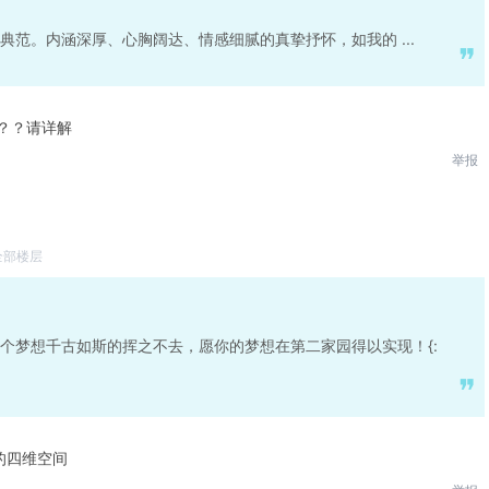
范。内涵深厚、心胸阔达、情感细腻的真挚抒怀，如我的 ...
？？？请详解
举报
全部楼层
个梦想千古如斯的挥之不去，愿你的梦想在第二家园得以实现！{:
的四维空间