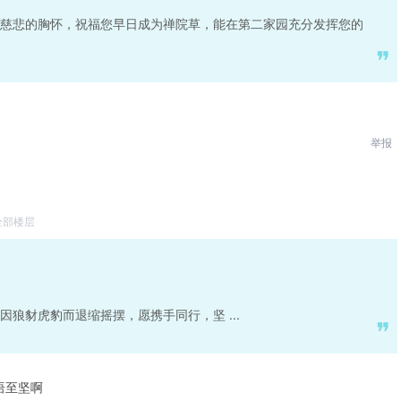
慈悲的胸怀，祝福您早日成为禅院草，能在第二家园充分发挥您的
举报
全部楼层
狼豺虎豹而退缩摇摆，愿携手同行，坚 ...
语至坚啊