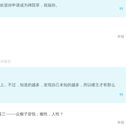
欢迎你申请成为禅院草，祝福你。
举报
全部楼层
上。不过，知道的越多，发现自己未知的越多，所以楼主才有那么
暮三------众猴子皆悦；猴性，人性？
举报