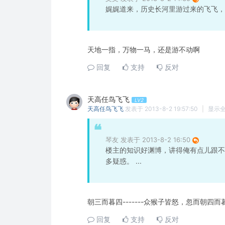
娓娓道来，历史长河里游过来的飞飞，
天地一指，万物一马，还是游不动啊
回复
支持
反对
天高任鸟飞飞
LV2
天高任鸟飞飞
发表于 2013-8-2 19:57:50
|
显示
琴友 发表于 2013-8-2 16:50
楼主的知识好渊博，讲得俺有点儿跟不
多疑惑。 ...
朝三而暮四-------众猴子皆怒，忽而朝四而
回复
支持
反对