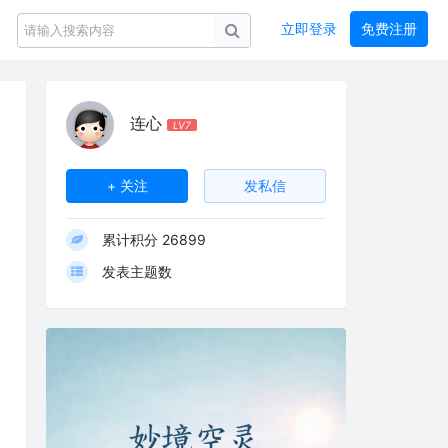
立即登录
免费注册
连心
LV7
+ 关注
发私信
累计积分
26899
发表主题数