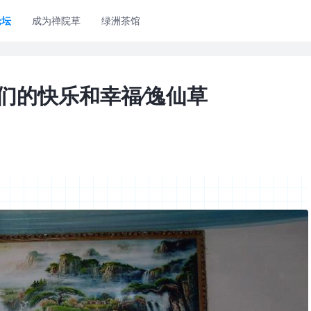
论坛
成为禅院草
绿洲茶馆
们的快乐和幸福∕逸仙草