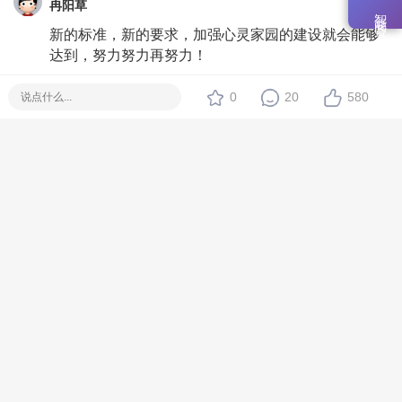
冉阳草
智能问答
新的标准，新的要求，加强心灵家园的建设就会能够
达到，努力努力再努力！
#
11
2013-1-17 10:28:10
0
20
580
神功
第二家园是人类的一种全新的生活模式，要创建出这
个新生活模式，需要一批高素质优秀人才.--------导游
支持新标准！
#
12
2013-2-3 07:25:14
亿命
支特新标，支持导游。家园的前景定会越来越美！
#
13
2013-2-6 12:06:04