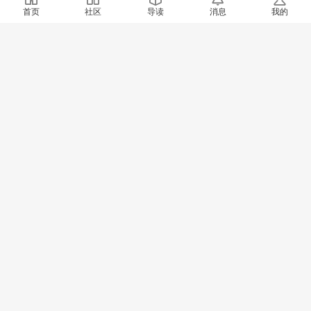
首页
社区
导读
消息
我的
2393 阅读
· 12 评论
绿洲心灯
2026-3-8
妙境空灵：心无所住 情无所系｜生命绿洲修行境界对联（雪
峰）
32991 阅读
· 0 评论
欢心
2025-2-25
《反常思维篇》对"努力"的质疑/雪峰