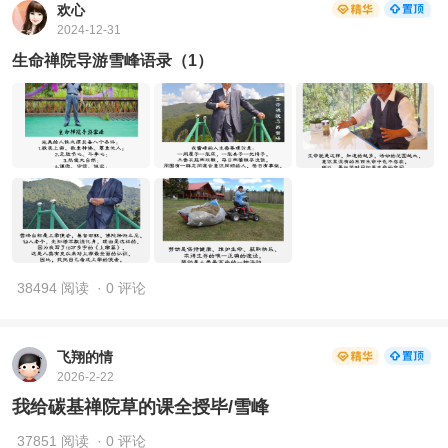
欢心
2024-12-31
生命禅院导游雪峰语录（1）
38494 阅读
· 0 评论
飞翔的情
2026-2-22
我给碳基禅院草的课全授毕/雪峰
37851 阅读
· 0 评论