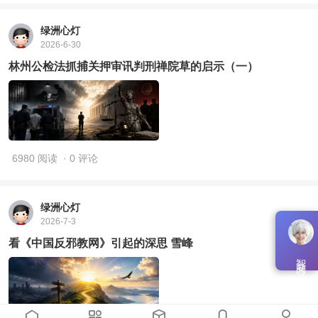
绿洲心灯
2026-6-30
林州公检法抓捕关押审讯判刑禅院草的启示（一）
6980 阅读
· 0 评论
绿洲心灯
2026-7-3
看《中国反邪教网》引起的深思 雪峰
智能问答