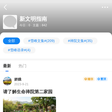
新文明指南
今日：0 · 主题：842
全部
#雪峰文集#
(209)
#禅院文集#
(35)
#雪峰语录#
(4)
最新
热门
娇娥
2023-9-21
请了解生命禅院第二家园